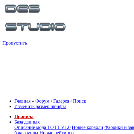
Пропустить
Главная
»
Форум
‹
Галерея
‹
Поиск
Изменить размер шрифта
Правила
База данных
Описание мода ТОТТ V1.0
Новые корабли
Фабрики и за
бэкграунды
Новые рейтинги