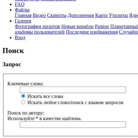
FAQ
Файлы
Главная
Видео
Скрипты
Дополнения
Карта
Утилиты
Ядр
Галерея
Фотографии пилотов
Новые корабли
Разное
Планетарный
альбомы пользователей
Последние изображения
Случайн
Вход
Поиск
Запрос
Ключевые слова:
Искать все слова
Искать любое слово/поиск с языком запросов
Поиск по автору:
Используйте * в качестве шаблона.