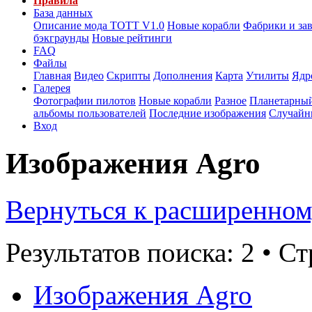
Правила
База данных
Описание мода ТОТТ V1.0
Новые корабли
Фабрики и за
бэкграунды
Новые рейтинги
FAQ
Файлы
Главная
Видео
Скрипты
Дополнения
Карта
Утилиты
Ядр
Галерея
Фотографии пилотов
Новые корабли
Разное
Планетарный
альбомы пользователей
Последние изображения
Случайн
Вход
Изображения Agro
Вернуться к расширенном
Результатов поиска: 2 • С
Изображения Agro