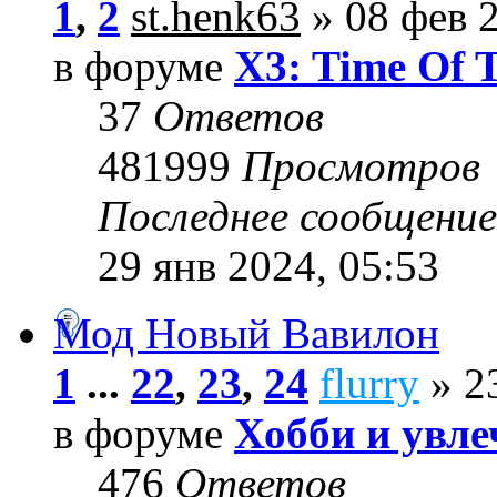
1
,
2
st.henk63
» 08 фев 2
в форуме
X3: Time Of 
37
Ответов
481999
Просмотров
Последнее сообщени
29 янв 2024, 05:53
Мод Новый Вавилон
1
...
22
,
23
,
24
flurry
» 23
в форуме
Хобби и увле
476
Ответов