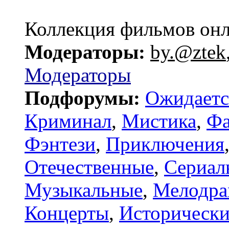
Коллекция фильмов он
Модераторы:
by.@ztek
Модераторы
Подфорумы:
Ожидаетс
Криминал
,
Мистика
,
Фа
Фэнтези
,
Приключения
Отечественные
,
Сериал
Музыкальные
,
Мелодр
Концерты
,
Исторически