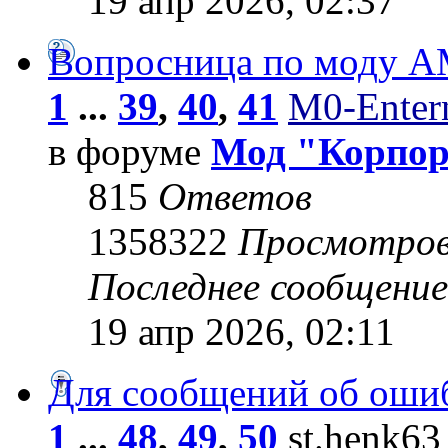
19 апр 2026, 02:37
Вопросница по моду 
1
...
39
,
40
,
41
M0-Entern
в форуме
Мод "Корпо
815
Ответов
1358322
Просмотро
Последнее сообщени
19 апр 2026, 02:11
Для сообщений об оши
1
...
48
,
49
,
50
st.henk63