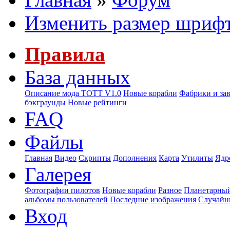
Изменить размер шриф
Правила
База данных
Описание мода ТОТТ V1.0
Новые корабли
Фабрики и за
бэкграунды
Новые рейтинги
FAQ
Файлы
Главная
Видео
Скрипты
Дополнения
Карта
Утилиты
Ядр
Галерея
Фотографии пилотов
Новые корабли
Разное
Планетарный
альбомы пользователей
Последние изображения
Случайн
Вход