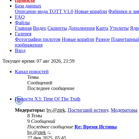
Правила
База данных
Описание мода ТОТТ V1.0
Новые корабли
Фабрики и за
FAQ
Файлы
Главная
Видео
Скрипты
Дополнения
Карта
Утилиты
Ядр
Галерея
Фотографии пилотов
Новые корабли
Разное
Планетарный
изображения
Вход
Текущее время: 07 авг 2026, 21:59
Канал новостей
Темы
Сообщений
Последнее сообщение
Новости X3: Time Of The Truth
Модераторы:
by.@ztek
,
Постигший истину
,
Модераторы
8
Темы
9
Сообщений
Последнее сообщение
Re: Время Истины
by.@ztek
27 фев 2025, 05:45