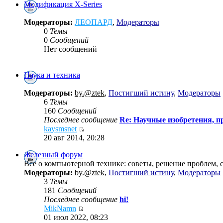
Модификация X-Series
Модераторы:
ЛЕОПАРД
,
Модераторы
0
Темы
0
Сообщений
Нет сообщений
Наука и техника
Модераторы:
by.@ztek
,
Постигший истину
,
Модераторы
6
Темы
160
Сообщений
Последнее сообщение
Re: Научные изобретения, п
kaysmsnet
20 авг 2014, 20:28
Железный форум
Все о компьютерной технике: советы, решение проблем, со
Модераторы:
by.@ztek
,
Постигший истину
,
Модераторы
3
Темы
181
Сообщений
Последнее сообщение
hi!
MikNamn
01 июл 2022, 08:23