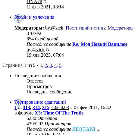
DNA78
11 фев 2021, 18:14
Хобби и увлечения
Модераторы:
by.@ztek
,
Постигший истину
,
Модераторы
3
Темы
654
Сообщений
Последнее сообщение
Re: Мод Новый Вавилон
by.@ztek
19 янв 2023, 07:04
Страница
1
из
5
•
1
,
2
,
3
,
4
,
5
Последние сообщения
Ответов
Просмотров
Последнее сообщение
Тестирование адаптаций
1
...
313
,
314
,
315
st.henk63
» 07 фев 2011, 16:42
в форуме
X3: Time Of The Truth
6280
Ответов
4395202
Просмотров
Последнее сообщение
ЛЕОПАРД
19 апр 2026, 02:52