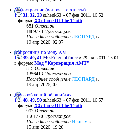
Модостроение (вопросы и ответы)
1
...
31
,
32
,
33
st.henk63
» 07 фев 2011, 16:52
в форуме
X3: Time Of The Truth
651
Ответов
1889773
Просмотров
Последнее сообщение
ЛЕОПАРД
19 апр 2026, 02:37
Вопросница по моду АМТ
1
...
39
,
40
,
41
M0-Enternal force
» 29 авг 2011, 13:01
в форуме
Мод "Корпорация АМТ"
815
Ответов
1356413
Просмотров
Последнее сообщение
ЛЕОПАРД
19 апр 2026, 02:11
Для сообщений об ошибках
1
...
48
,
49
,
50
st.henk63
» 07 фев 2011, 16:57
в форуме
X3: Time Of The Truth
993
Ответов
1561770
Просмотров
Последнее сообщение
Nikolay
15 янв 2026, 19:28