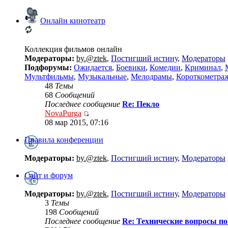
Онлайн кинотеатр
Коллекция фильмов онлайн
Модераторы:
by.@ztek
,
Постигший истину
,
Модераторы
Подфорумы:
Ожидается
,
Боевики
,
Комедии
,
Криминал
,
Мультфильмы
,
Музыкальные
,
Мелодрамы
,
Короткометра
48
Темы
68
Сообщений
Последнее сообщение
Re: Пекло
NovaPurga
08 мар 2015, 07:16
Правила конференции
Модераторы:
by.@ztek
,
Постигший истину
,
Модераторы
Сайт и форум
Модераторы:
by.@ztek
,
Постигший истину
,
Модераторы
3
Темы
198
Сообщений
Последнее сообщение
Re: Технические вопросы по