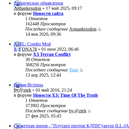
Технические объявления
Armankessilon
» 17 май 2025, 09:17
в форуме
Новости сайта
1
Ответов
162448
Просмотров
Последнее сообщение
Armankessilon
14 янв 2026, 09:36
X3FL: Combo Mod
1
,
2
DNA78
» 01 июн 2022, 06:46
в форуме
X3 Terran Conflict
39
Ответов
368256
Просмотров
Последнее сообщение
Yusp
13 апр 2025, 12:44
Время Истины
by.@ztek
» 01 май 2016, 21:24
в форуме
Новости X3: Time Of The Truth
1
Ответов
373902
Просмотров
Последнее сообщение
by.@ztek
27 фев 2025, 05:45
Сюжетная линия - "Плутарх против КДПН"(автор ILL-J