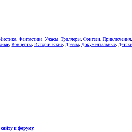
Мистика
,
Фантастика
,
Ужасы
,
Триллеры
,
Фэнтези
,
Приключения
жные
,
Концерты
,
Исторические
,
Драмы
,
Документальные
,
Детск
 сайту и форуму.