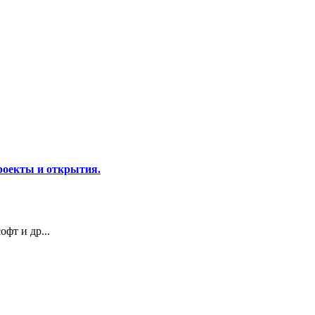
роекты и открытия.
фт и др...