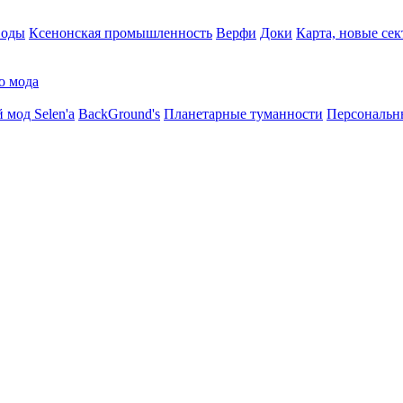
воды
Ксенонская промышленность
Верфи
Доки
Карта, новые сек
о мода
 мод Selen'a
BackGround's
Планетарные туманности
Персональн