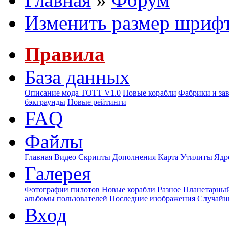
Изменить размер шриф
Правила
База данных
Описание мода ТОТТ V1.0
Новые корабли
Фабрики и за
бэкграунды
Новые рейтинги
FAQ
Файлы
Главная
Видео
Скрипты
Дополнения
Карта
Утилиты
Ядр
Галерея
Фотографии пилотов
Новые корабли
Разное
Планетарный
альбомы пользователей
Последние изображения
Случайн
Вход