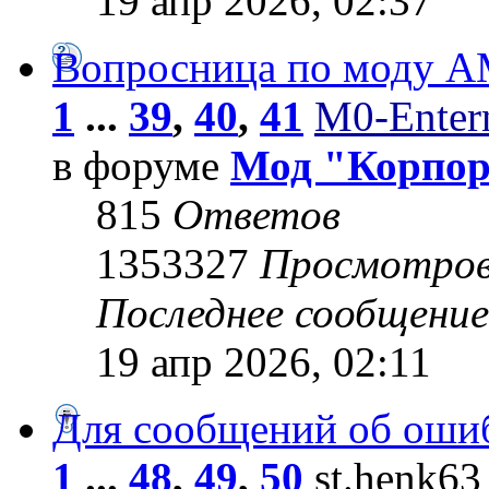
19 апр 2026, 02:37
Вопросница по моду 
1
...
39
,
40
,
41
M0-Entern
в форуме
Мод "Корпо
815
Ответов
1353327
Просмотро
Последнее сообщени
19 апр 2026, 02:11
Для сообщений об оши
1
...
48
,
49
,
50
st.henk63