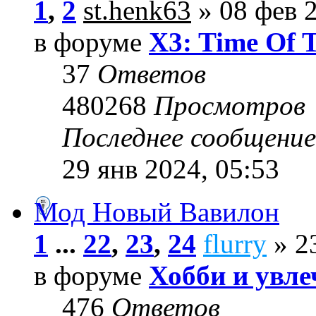
1
,
2
st.henk63
» 08 фев 2
в форуме
X3: Time Of 
37
Ответов
480268
Просмотров
Последнее сообщени
29 янв 2024, 05:53
Мод Новый Вавилон
1
...
22
,
23
,
24
flurry
» 23
в форуме
Хобби и увле
476
Ответов