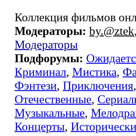
Коллекция фильмов он
Модераторы:
by.@ztek
Модераторы
Подфорумы:
Ожидаетс
Криминал
,
Мистика
,
Фа
Фэнтези
,
Приключения
Отечественные
,
Сериал
Музыкальные
,
Мелодр
Концерты
,
Исторически