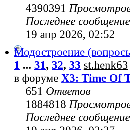
4390391
Просмотро
Последнее сообщени
19 апр 2026, 02:52
Модостроение (вопросы
1
...
31
,
32
,
33
st.henk63
в форуме
X3: Time Of 
651
Ответов
1884818
Просмотро
Последнее сообщени