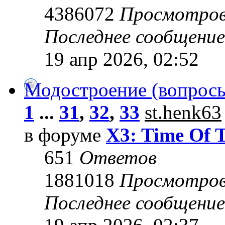
4386072
Просмотро
Последнее сообщени
19 апр 2026, 02:52
Модостроение (вопросы
1
...
31
,
32
,
33
st.henk63
в форуме
X3: Time Of 
651
Ответов
1881018
Просмотро
Последнее сообщени