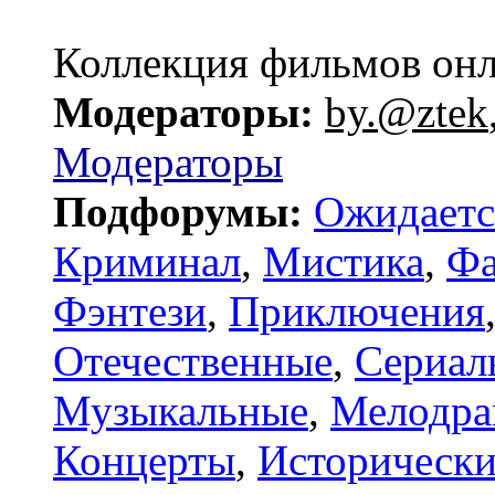
Коллекция фильмов он
Модераторы:
by.@ztek
Модераторы
Подфорумы:
Ожидаетс
Криминал
,
Мистика
,
Фа
Фэнтези
,
Приключения
Отечественные
,
Сериал
Музыкальные
,
Мелодр
Концерты
,
Исторически