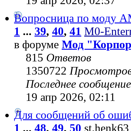
19 апр 2026, 02:37
Вопросница по моду 
1
...
39
,
40
,
41
M0-Entern
в форуме
Мод "Корпо
815
Ответов
1350722
Просмотро
Последнее сообщени
19 апр 2026, 02:11
Для сообщений об оши
1
...
48
,
49
,
50
st.henk63