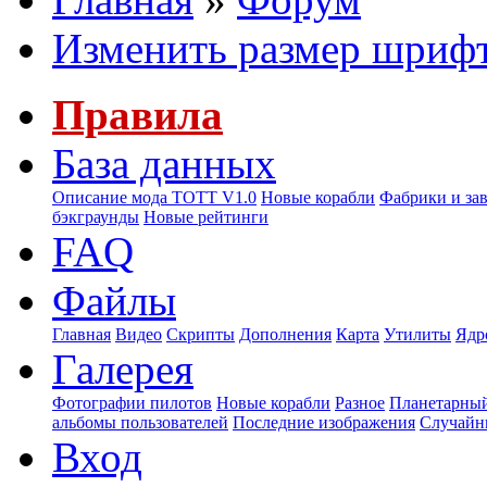
Изменить размер шриф
Правила
База данных
Описание мода ТОТТ V1.0
Новые корабли
Фабрики и за
бэкграунды
Новые рейтинги
FAQ
Файлы
Главная
Видео
Скрипты
Дополнения
Карта
Утилиты
Ядр
Галерея
Фотографии пилотов
Новые корабли
Разное
Планетарный
альбомы пользователей
Последние изображения
Случайн
Вход