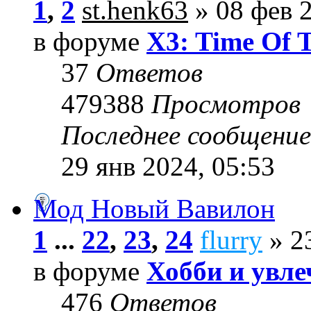
1
,
2
st.henk63
» 08 фев 2
в форуме
X3: Time Of 
37
Ответов
479388
Просмотров
Последнее сообщени
29 янв 2024, 05:53
Мод Новый Вавилон
1
...
22
,
23
,
24
flurry
» 23
в форуме
Хобби и увле
476
Ответов