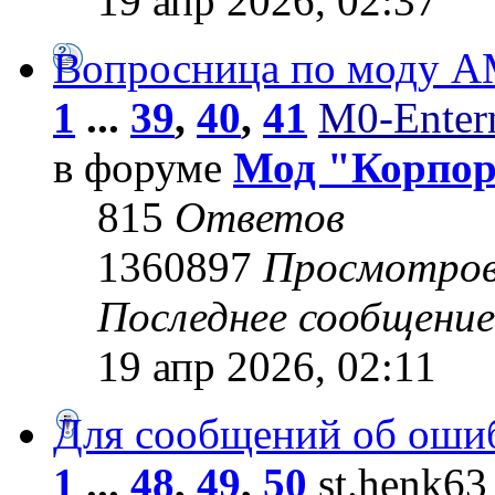
19 апр 2026, 02:37
Вопросница по моду 
1
...
39
,
40
,
41
M0-Entern
в форуме
Мод "Корпо
815
Ответов
1360897
Просмотро
Последнее сообщени
19 апр 2026, 02:11
Для сообщений об оши
1
...
48
,
49
,
50
st.henk63