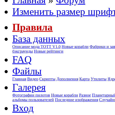
Изменить размер шриф
Правила
База данных
Описание мода ТОТТ V1.0
Новые корабли
Фабрики и за
бэкграунды
Новые рейтинги
FAQ
Файлы
Главная
Видео
Скрипты
Дополнения
Карта
Утилиты
Ядр
Галерея
Фотографии пилотов
Новые корабли
Разное
Планетарный
альбомы пользователей
Последние изображения
Случайн
Вход