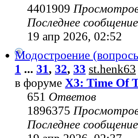
4401909
Просмотро
Последнее сообщени
19 апр 2026, 02:52
Модостроение (вопросы
1
...
31
,
32
,
33
st.henk63
в форуме
X3: Time Of 
651
Ответов
1896375
Просмотро
Последнее сообщени