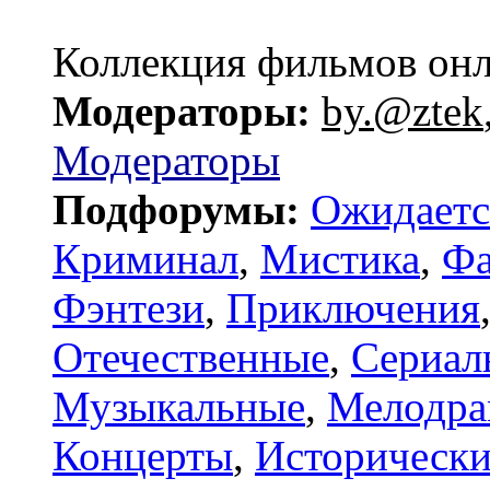
Коллекция фильмов он
Модераторы:
by.@ztek
Модераторы
Подфорумы:
Ожидаетс
Криминал
,
Мистика
,
Фа
Фэнтези
,
Приключения
Отечественные
,
Сериал
Музыкальные
,
Мелодр
Концерты
,
Исторически