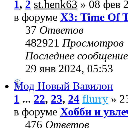
1
,
2
st.henk63
» 08 фев 2
в форуме
X3: Time Of 
37
Ответов
482921
Просмотров
Последнее сообщени
29 янв 2024, 05:53
Мод Новый Вавилон
1
...
22
,
23
,
24
flurry
» 23
в форуме
Хобби и увле
476
Ответов