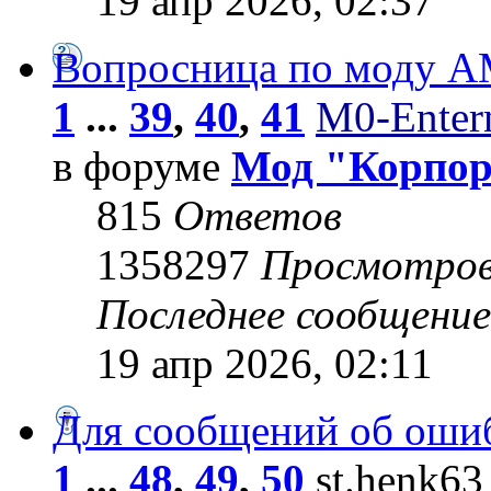
19 апр 2026, 02:37
Вопросница по моду 
1
...
39
,
40
,
41
M0-Entern
в форуме
Мод "Корпо
815
Ответов
1358297
Просмотро
Последнее сообщени
19 апр 2026, 02:11
Для сообщений об оши
1
...
48
,
49
,
50
st.henk63