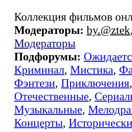
Коллекция фильмов он
Модераторы:
by.@ztek
Модераторы
Подфорумы:
Ожидаетс
Криминал
,
Мистика
,
Фа
Фэнтези
,
Приключения
Отечественные
,
Сериал
Музыкальные
,
Мелодр
Концерты
,
Исторически