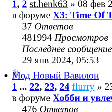
1
,
2
st.henk63
» 08 фев 2
в форуме
X3: Time Of 
37
Ответов
481994
Просмотров
Последнее сообщени
29 янв 2024, 05:53
Мод Новый Вавилон
1
...
22
,
23
,
24
flurry
» 23
в форуме
Хобби и увле
476
Ответов