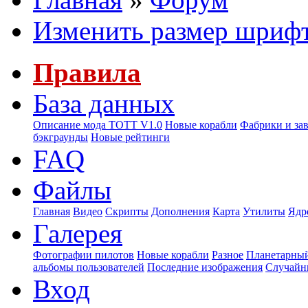
Изменить размер шриф
Правила
База данных
Описание мода ТОТТ V1.0
Новые корабли
Фабрики и за
бэкграунды
Новые рейтинги
FAQ
Файлы
Главная
Видео
Скрипты
Дополнения
Карта
Утилиты
Ядр
Галерея
Фотографии пилотов
Новые корабли
Разное
Планетарный
альбомы пользователей
Последние изображения
Случайн
Вход