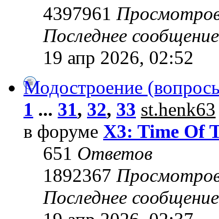
4397961
Просмотро
Последнее сообщени
19 апр 2026, 02:52
Модостроение (вопросы
1
...
31
,
32
,
33
st.henk63
в форуме
X3: Time Of 
651
Ответов
1892367
Просмотро
Последнее сообщени