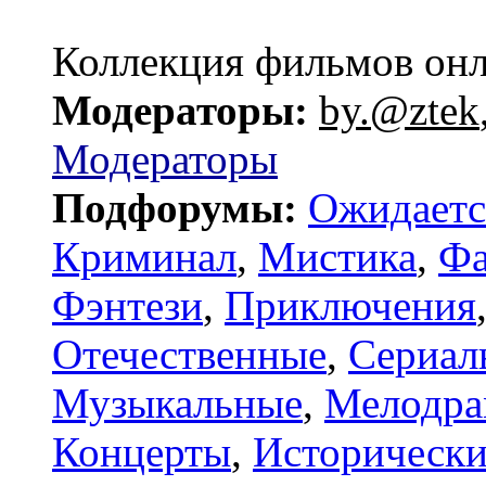
Коллекция фильмов он
Модераторы:
by.@ztek
Модераторы
Подфорумы:
Ожидаетс
Криминал
,
Мистика
,
Фа
Фэнтези
,
Приключения
Отечественные
,
Сериал
Музыкальные
,
Мелодр
Концерты
,
Исторически