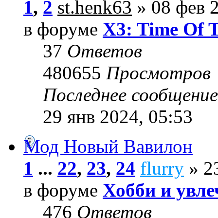
1
,
2
st.henk63
» 08 фев 2
в форуме
X3: Time Of 
37
Ответов
480655
Просмотров
Последнее сообщени
29 янв 2024, 05:53
Мод Новый Вавилон
1
...
22
,
23
,
24
flurry
» 23
в форуме
Хобби и увле
476
Ответов