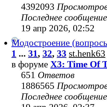
4392093
Просмотро
Последнее сообщени
19 апр 2026, 02:52
Модостроение (вопросы
1
...
31
,
32
,
33
st.henk63
в форуме
X3: Time Of 
651
Ответов
1886565
Просмотро
Последнее сообщени