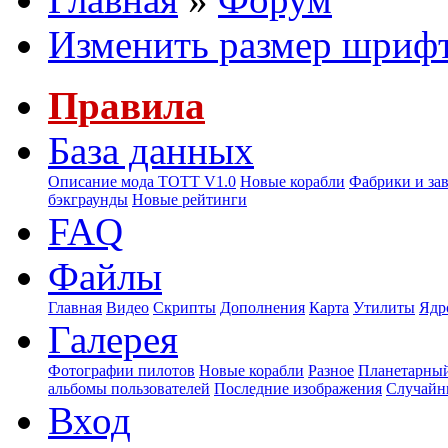
Изменить размер шриф
Правила
База данных
Описание мода ТОТТ V1.0
Новые корабли
Фабрики и за
бэкграунды
Новые рейтинги
FAQ
Файлы
Главная
Видео
Скрипты
Дополнения
Карта
Утилиты
Ядр
Галерея
Фотографии пилотов
Новые корабли
Разное
Планетарный
альбомы пользователей
Последние изображения
Случайн
Вход