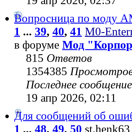
19 апр 2026, 02:37
Вопросница по моду 
1
...
39
,
40
,
41
M0-Entern
в форуме
Мод "Корпо
815
Ответов
1354385
Просмотро
Последнее сообщени
19 апр 2026, 02:11
Для сообщений об оши
1
...
48
,
49
,
50
st.henk63