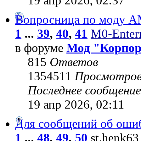
19 апр 2026, 02:37
Вопросница по моду 
1
...
39
,
40
,
41
M0-Entern
в форуме
Мод "Корпо
815
Ответов
1354511
Просмотро
Последнее сообщени
19 апр 2026, 02:11
Для сообщений об оши
1
...
48
,
49
,
50
st.henk63