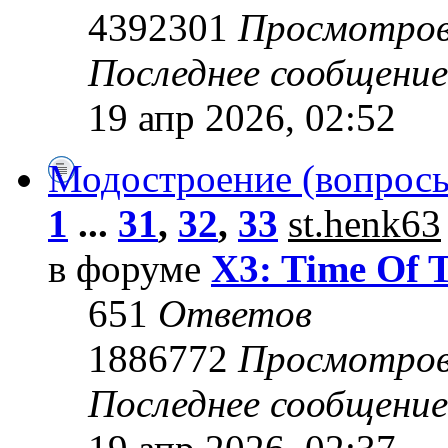
4392301
Просмотро
Последнее сообщени
19 апр 2026, 02:52
Модостроение (вопросы
1
...
31
,
32
,
33
st.henk63
в форуме
X3: Time Of 
651
Ответов
1886772
Просмотро
Последнее сообщени