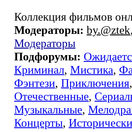
Коллекция фильмов он
Модераторы:
by.@ztek
Модераторы
Подфорумы:
Ожидаетс
Криминал
,
Мистика
,
Фа
Фэнтези
,
Приключения
Отечественные
,
Сериал
Музыкальные
,
Мелодр
Концерты
,
Исторически