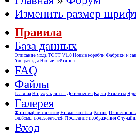
Изменить размер шриф
Правила
База данных
Описание мода ТОТТ V1.0
Новые корабли
Фабрики и за
бэкграунды
Новые рейтинги
FAQ
Файлы
Главная
Видео
Скрипты
Дополнения
Карта
Утилиты
Ядр
Галерея
Фотографии пилотов
Новые корабли
Разное
Планетарный
альбомы пользователей
Последние изображения
Случайн
Вход