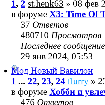
1
,
2
st.henk63
» 08 фев 2
в форуме
X3: Time Of 
37
Ответов
480710
Просмотров
Последнее сообщени
29 янв 2024, 05:53
Мод Новый Вавилон
1
...
22
,
23
,
24
flurry
» 23
в форуме
Хобби и увле
476
Ответов