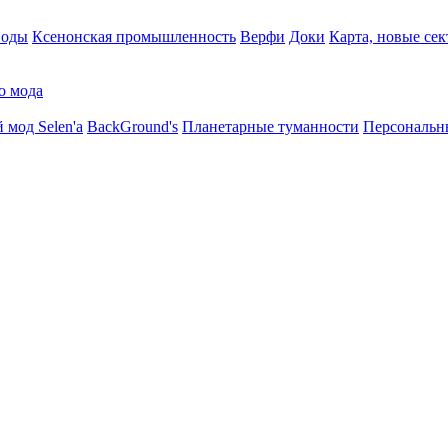
воды
Ксенонская промышленность
Верфи
Доки
Карта, новые сек
о мода
 мод Selen'a
BackGround's
Планетарные туманности
Персональн