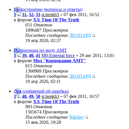
Модостроение (вопросы и ответы)
1
...
31
,
32
,
33
st.henk63
» 07 фев 2011, 16:52
в форуме
X3: Time Of The Truth
651
Ответов
1896487
Просмотров
Последнее сообщение
ЛЕОПАРД
19 апр 2026, 02:37
Вопросница по моду АМТ
1
...
39
,
40
,
41
M0-Enternal force
» 29 авг 2011, 13:01
в форуме
Мод "Корпорация АМТ"
815
Ответов
1360969
Просмотров
Последнее сообщение
ЛЕОПАРД
19 апр 2026, 02:11
Для сообщений об ошибках
1
...
48
,
49
,
50
st.henk63
» 07 фев 2011, 16:57
в форуме
X3: Time Of The Truth
993
Ответов
1565674
Просмотров
Последнее сообщение
Nikolay
15 янв 2026, 19:28