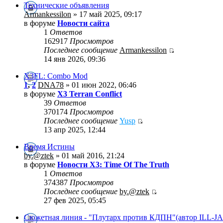
Технические объявления
Armankessilon
» 17 май 2025, 09:17
в форуме
Новости сайта
1
Ответов
162917
Просмотров
Последнее сообщение
Armankessilon
14 янв 2026, 09:36
X3FL: Combo Mod
1
,
2
DNA78
» 01 июн 2022, 06:46
в форуме
X3 Terran Conflict
39
Ответов
370174
Просмотров
Последнее сообщение
Yusp
13 апр 2025, 12:44
Время Истины
by.@ztek
» 01 май 2016, 21:24
в форуме
Новости X3: Time Of The Truth
1
Ответов
374387
Просмотров
Последнее сообщение
by.@ztek
27 фев 2025, 05:45
Сюжетная линия - "Плутарх против КДПН"(автор ILL-J