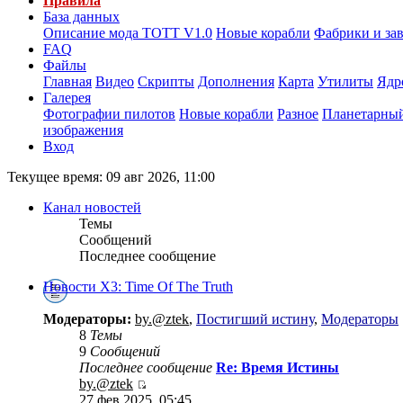
Правила
База данных
Описание мода ТОТТ V1.0
Новые корабли
Фабрики и за
FAQ
Файлы
Главная
Видео
Скрипты
Дополнения
Карта
Утилиты
Ядр
Галерея
Фотографии пилотов
Новые корабли
Разное
Планетарный
изображения
Вход
Текущее время: 09 авг 2026, 11:00
Канал новостей
Темы
Сообщений
Последнее сообщение
Новости X3: Time Of The Truth
Модераторы:
by.@ztek
,
Постигший истину
,
Модераторы
8
Темы
9
Сообщений
Последнее сообщение
Re: Время Истины
by.@ztek
27 фев 2025, 05:45