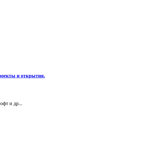
роекты и открытия.
фт и др...