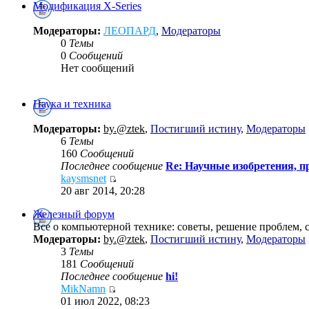
Модификация X-Series
Модераторы:
ЛЕОПАРД
,
Модераторы
0
Темы
0
Сообщений
Нет сообщений
Наука и техника
Модераторы:
by.@ztek
,
Постигший истину
,
Модераторы
6
Темы
160
Сообщений
Последнее сообщение
Re: Научные изобретения, п
kaysmsnet
20 авг 2014, 20:28
Железный форум
Все о компьютерной технике: советы, решение проблем, со
Модераторы:
by.@ztek
,
Постигший истину
,
Модераторы
3
Темы
181
Сообщений
Последнее сообщение
hi!
MikNamn
01 июл 2022, 08:23