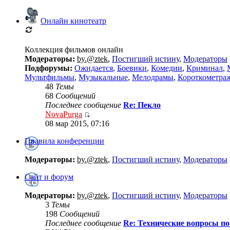
Онлайн кинотеатр
Коллекция фильмов онлайн
Модераторы:
by.@ztek
,
Постигший истину
,
Модераторы
Подфорумы:
Ожидается
,
Боевики
,
Комедии
,
Криминал
,
Мультфильмы
,
Музыкальные
,
Мелодрамы
,
Короткометра
48
Темы
68
Сообщений
Последнее сообщение
Re: Пекло
NovaPurga
08 мар 2015, 07:16
Правила конференции
Модераторы:
by.@ztek
,
Постигший истину
,
Модераторы
Сайт и форум
Модераторы:
by.@ztek
,
Постигший истину
,
Модераторы
3
Темы
198
Сообщений
Последнее сообщение
Re: Технические вопросы по