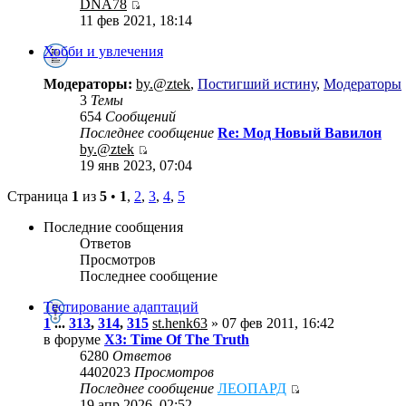
DNA78
11 фев 2021, 18:14
Хобби и увлечения
Модераторы:
by.@ztek
,
Постигший истину
,
Модераторы
3
Темы
654
Сообщений
Последнее сообщение
Re: Мод Новый Вавилон
by.@ztek
19 янв 2023, 07:04
Страница
1
из
5
•
1
,
2
,
3
,
4
,
5
Последние сообщения
Ответов
Просмотров
Последнее сообщение
Тестирование адаптаций
1
...
313
,
314
,
315
st.henk63
» 07 фев 2011, 16:42
в форуме
X3: Time Of The Truth
6280
Ответов
4402023
Просмотров
Последнее сообщение
ЛЕОПАРД
19 апр 2026, 02:52