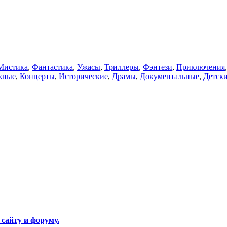
Мистика
,
Фантастика
,
Ужасы
,
Триллеры
,
Фэнтези
,
Приключения
жные
,
Концерты
,
Исторические
,
Драмы
,
Документальные
,
Детск
 сайту и форуму.