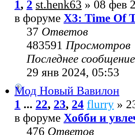
1
,
2
st.henk63
» 08 фев 2
в форуме
X3: Time Of 
37
Ответов
483591
Просмотров
Последнее сообщени
29 янв 2024, 05:53
Мод Новый Вавилон
1
...
22
,
23
,
24
flurry
» 23
в форуме
Хобби и увле
476
Ответов