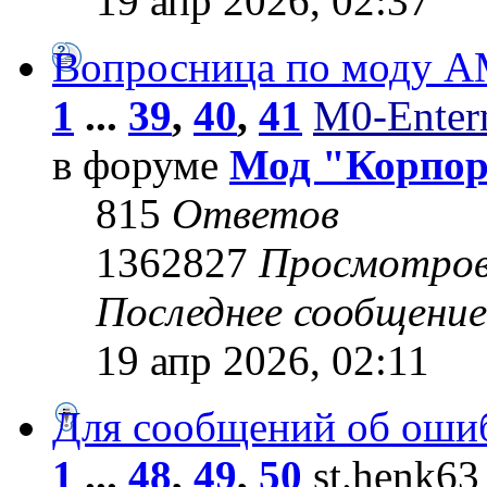
19 апр 2026, 02:37
Вопросница по моду 
1
...
39
,
40
,
41
M0-Entern
в форуме
Мод "Корпо
815
Ответов
1362827
Просмотро
Последнее сообщени
19 апр 2026, 02:11
Для сообщений об оши
1
...
48
,
49
,
50
st.henk63