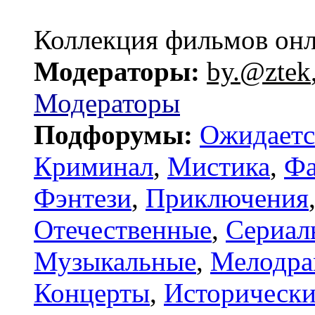
Коллекция фильмов он
Модераторы:
by.@ztek
Модераторы
Подфорумы:
Ожидаетс
Криминал
,
Мистика
,
Фа
Фэнтези
,
Приключения
Отечественные
,
Сериал
Музыкальные
,
Мелодр
Концерты
,
Исторически