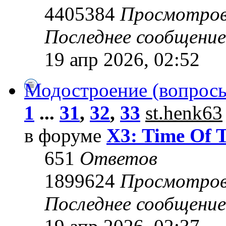
4405384
Просмотро
Последнее сообщени
19 апр 2026, 02:52
Модостроение (вопросы
1
...
31
,
32
,
33
st.henk63
в форуме
X3: Time Of 
651
Ответов
1899624
Просмотро
Последнее сообщени