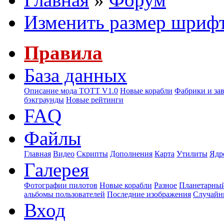
Изменить размер шриф
Правила
База данных
Описание мода ТОТТ V1.0
Новые корабли
Фабрики и за
бэкграунды
Новые рейтинги
FAQ
Файлы
Главная
Видео
Скрипты
Дополнения
Карта
Утилиты
Ядр
Галерея
Фотографии пилотов
Новые корабли
Разное
Планетарный
альбомы пользователей
Последние изображения
Случайн
Вход