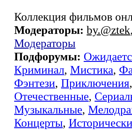
Коллекция фильмов он
Модераторы:
by.@ztek
Модераторы
Подфорумы:
Ожидаетс
Криминал
,
Мистика
,
Фа
Фэнтези
,
Приключения
Отечественные
,
Сериал
Музыкальные
,
Мелодр
Концерты
,
Исторически