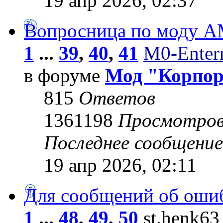
19 апр 2026, 02:37
Вопросница по моду 
1
...
39
,
40
,
41
M0-Entern
в форуме
Мод "Корпо
815
Ответов
1361198
Просмотро
Последнее сообщени
19 апр 2026, 02:11
Для сообщений об оши
1
...
48
,
49
,
50
st.henk63