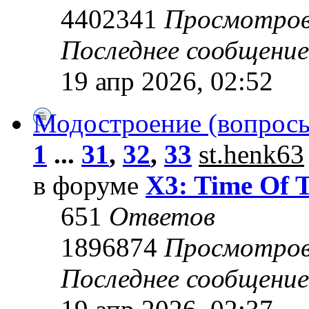
4402341
Просмотро
Последнее сообщени
19 апр 2026, 02:52
Модостроение (вопросы
1
...
31
,
32
,
33
st.henk63
в форуме
X3: Time Of 
651
Ответов
1896874
Просмотро
Последнее сообщени