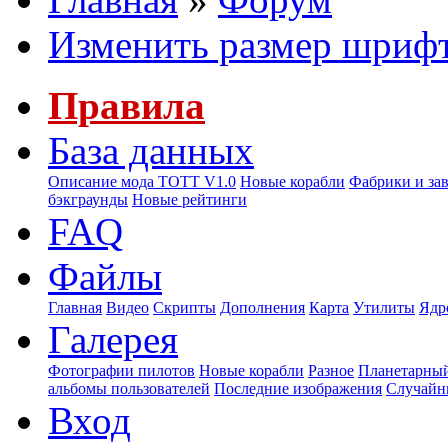
Изменить размер шриф
Правила
База данных
Описание мода ТОТТ V1.0
Новые корабли
Фабрики и за
бэкграунды
Новые рейтинги
FAQ
Файлы
Главная
Видео
Скрипты
Дополнения
Карта
Утилиты
Ядр
Галерея
Фотографии пилотов
Новые корабли
Разное
Планетарный
альбомы пользователей
Последние изображения
Случайн
Вход