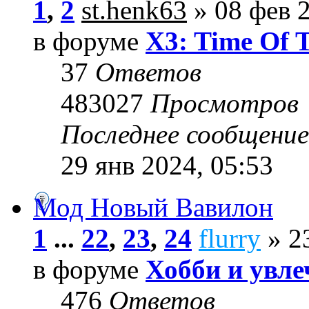
1
,
2
st.henk63
» 08 фев 2
в форуме
X3: Time Of 
37
Ответов
483027
Просмотров
Последнее сообщени
29 янв 2024, 05:53
Мод Новый Вавилон
1
...
22
,
23
,
24
flurry
» 23
в форуме
Хобби и увле
476
Ответов