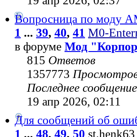
19 апр 2026, 02:37
Вопросница по моду 
1
...
39
,
40
,
41
M0-Entern
в форуме
Мод "Корпо
815
Ответов
1357773
Просмотро
Последнее сообщени
19 апр 2026, 02:11
Для сообщений об оши
1
...
48
,
49
,
50
st.henk63