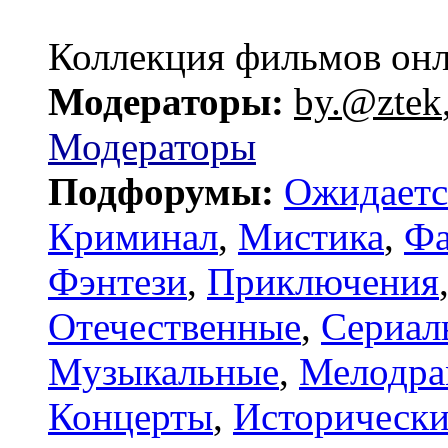
Коллекция фильмов он
Модераторы:
by.@ztek
Модераторы
Подфорумы:
Ожидаетс
Криминал
,
Мистика
,
Фа
Фэнтези
,
Приключения
Отечественные
,
Сериал
Музыкальные
,
Мелодр
Концерты
,
Исторически