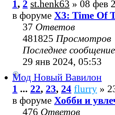
1
,
2
st.henk63
» 08 фев 2
в форуме
X3: Time Of 
37
Ответов
481825
Просмотров
Последнее сообщени
29 янв 2024, 05:53
Мод Новый Вавилон
1
...
22
,
23
,
24
flurry
» 23
в форуме
Хобби и увле
476
Ответов