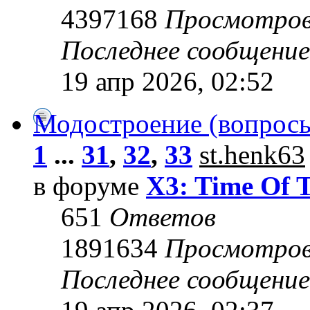
4397168
Просмотро
Последнее сообщени
19 апр 2026, 02:52
Модостроение (вопросы
1
...
31
,
32
,
33
st.henk63
в форуме
X3: Time Of 
651
Ответов
1891634
Просмотро
Последнее сообщени