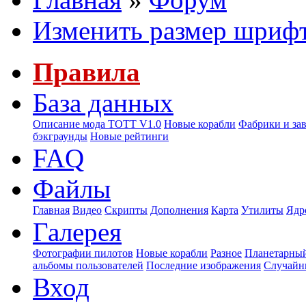
Изменить размер шриф
Правила
База данных
Описание мода ТОТТ V1.0
Новые корабли
Фабрики и за
бэкграунды
Новые рейтинги
FAQ
Файлы
Главная
Видео
Скрипты
Дополнения
Карта
Утилиты
Ядр
Галерея
Фотографии пилотов
Новые корабли
Разное
Планетарный
альбомы пользователей
Последние изображения
Случайн
Вход