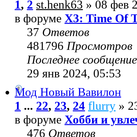
1
,
2
st.henk63
» 08 фев 2
в форуме
X3: Time Of 
37
Ответов
481796
Просмотров
Последнее сообщени
29 янв 2024, 05:53
Мод Новый Вавилон
1
...
22
,
23
,
24
flurry
» 23
в форуме
Хобби и увле
476
Ответов