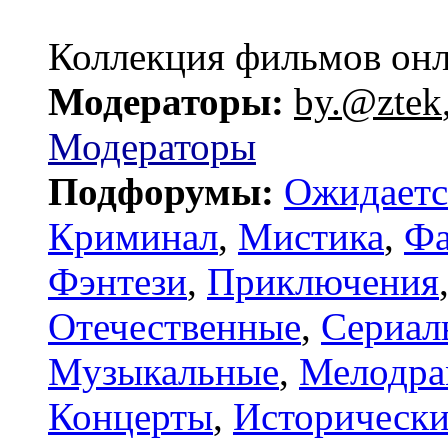
Коллекция фильмов он
Модераторы:
by.@ztek
Модераторы
Подфорумы:
Ожидаетс
Криминал
,
Мистика
,
Фа
Фэнтези
,
Приключения
Отечественные
,
Сериал
Музыкальные
,
Мелодр
Концерты
,
Исторически