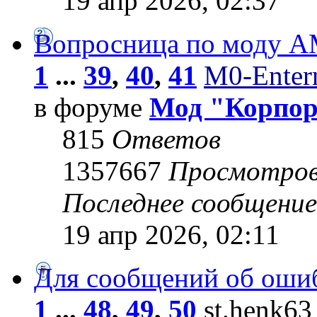
19 апр 2026, 02:37
Вопросница по моду 
1
...
39
,
40
,
41
M0-Entern
в форуме
Мод "Корпо
815
Ответов
1357667
Просмотро
Последнее сообщени
19 апр 2026, 02:11
Для сообщений об оши
1
...
48
,
49
,
50
st.henk63