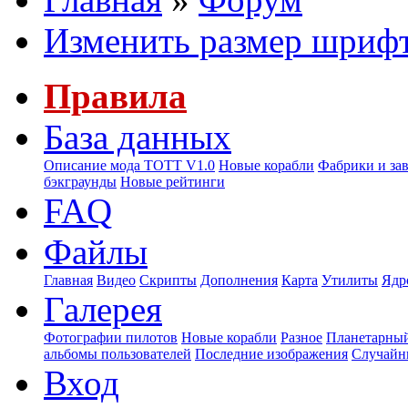
Изменить размер шриф
Правила
База данных
Описание мода ТОТТ V1.0
Новые корабли
Фабрики и за
бэкграунды
Новые рейтинги
FAQ
Файлы
Главная
Видео
Скрипты
Дополнения
Карта
Утилиты
Ядр
Галерея
Фотографии пилотов
Новые корабли
Разное
Планетарный
альбомы пользователей
Последние изображения
Случайн
Вход