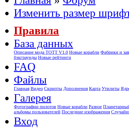
Изменить размер шриф
Правила
База данных
Описание мода ТОТТ V1.0
Новые корабли
Фабрики и за
бэкграунды
Новые рейтинги
FAQ
Файлы
Главная
Видео
Скрипты
Дополнения
Карта
Утилиты
Ядр
Галерея
Фотографии пилотов
Новые корабли
Разное
Планетарный
альбомы пользователей
Последние изображения
Случайн
Вход