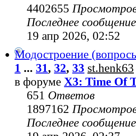
4402655
Просмотро
Последнее сообщени
19 апр 2026, 02:52
Модостроение (вопросы
1
...
31
,
32
,
33
st.henk63
в форуме
X3: Time Of 
651
Ответов
1897162
Просмотро
Последнее сообщени