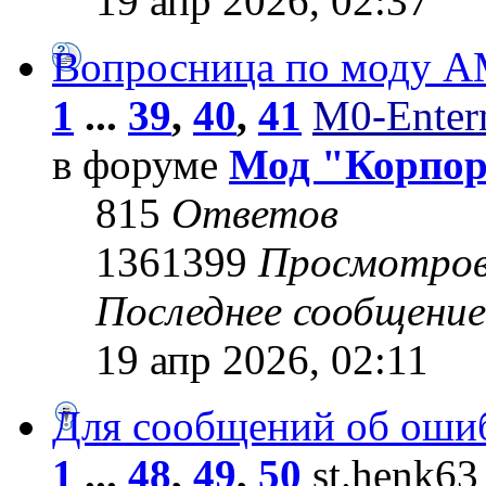
19 апр 2026, 02:37
Вопросница по моду 
1
...
39
,
40
,
41
M0-Entern
в форуме
Мод "Корпо
815
Ответов
1361399
Просмотро
Последнее сообщени
19 апр 2026, 02:11
Для сообщений об оши
1
...
48
,
49
,
50
st.henk63