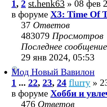
1
,
2
st.henk63
» 08 фев 2
в форуме
X3: Time Of 
37
Ответов
483079
Просмотров
Последнее сообщени
29 янв 2024, 05:53
Мод Новый Вавилон
1
...
22
,
23
,
24
flurry
» 23
в форуме
Хобби и увле
476
Ответов