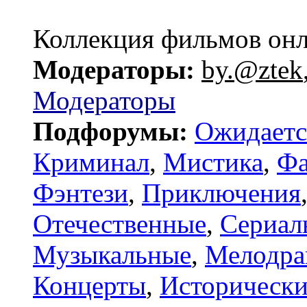
Коллекция фильмов он
Модераторы:
by.@ztek
Модераторы
Подфорумы:
Ожидаетс
Криминал
,
Мистика
,
Фа
Фэнтези
,
Приключения
Отечественные
,
Сериал
Музыкальные
,
Мелодр
Концерты
,
Исторически