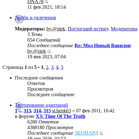
DNA78
11 фев 2021, 18:14
Хобби и увлечения
Модераторы:
by.@ztek
,
Постигший истину
,
Модераторы
3
Темы
654
Сообщений
Последнее сообщение
Re: Мод Новый Вавилон
by.@ztek
19 янв 2023, 07:04
Страница
1
из
5
•
1
,
2
,
3
,
4
,
5
Последние сообщения
Ответов
Просмотров
Последнее сообщение
Тестирование адаптаций
1
...
313
,
314
,
315
st.henk63
» 07 фев 2011, 16:42
в форуме
X3: Time Of The Truth
6280
Ответов
4388180
Просмотров
Последнее сообщение
ЛЕОПАРД
19 апр 2026, 02:52