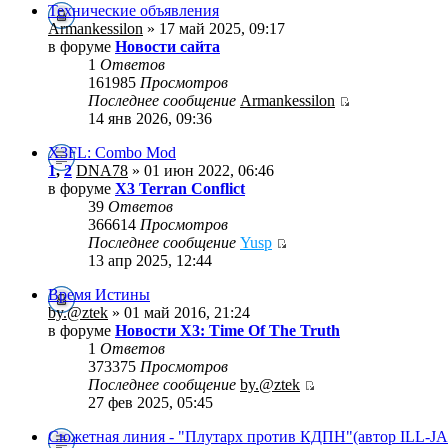
Технические объявления
Armankessilon
» 17 май 2025, 09:17
в форуме
Новости сайта
1
Ответов
161985
Просмотров
Последнее сообщение
Armankessilon
14 янв 2026, 09:36
X3FL: Combo Mod
1
,
2
DNA78
» 01 июн 2022, 06:46
в форуме
X3 Terran Conflict
39
Ответов
366614
Просмотров
Последнее сообщение
Yusp
13 апр 2025, 12:44
Время Истины
by.@ztek
» 01 май 2016, 21:24
в форуме
Новости X3: Time Of The Truth
1
Ответов
373375
Просмотров
Последнее сообщение
by.@ztek
27 фев 2025, 05:45
Сюжетная линия - "Плутарх против КДПН"(автор ILL-J