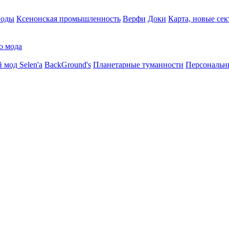
воды
Ксенонская промышленность
Верфи
Доки
Карта, новые сек
о мода
 мод Selen'a
BackGround's
Планетарные туманности
Персональн