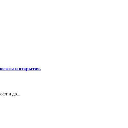
роекты и открытия.
фт и др...