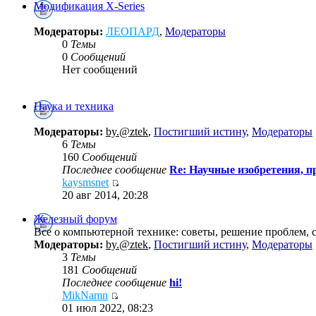
Модификация X-Series
Модераторы:
ЛЕОПАРД
,
Модераторы
0
Темы
0
Сообщений
Нет сообщений
Наука и техника
Модераторы:
by.@ztek
,
Постигший истину
,
Модераторы
6
Темы
160
Сообщений
Последнее сообщение
Re: Научные изобретения, п
kaysmsnet
20 авг 2014, 20:28
Железный форум
Все о компьютерной технике: советы, решение проблем, со
Модераторы:
by.@ztek
,
Постигший истину
,
Модераторы
3
Темы
181
Сообщений
Последнее сообщение
hi!
MikNamn
01 июл 2022, 08:23