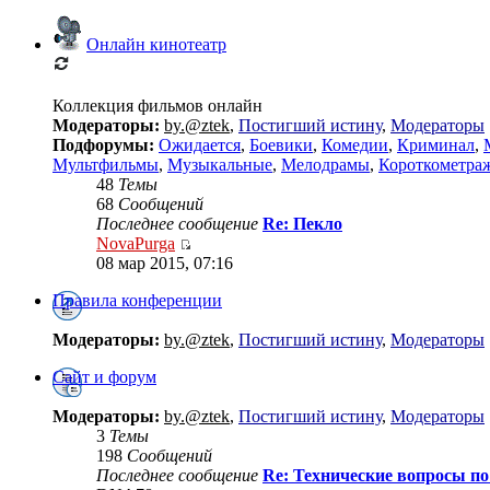
Онлайн кинотеатр
Коллекция фильмов онлайн
Модераторы:
by.@ztek
,
Постигший истину
,
Модераторы
Подфорумы:
Ожидается
,
Боевики
,
Комедии
,
Криминал
,
Мультфильмы
,
Музыкальные
,
Мелодрамы
,
Короткометра
48
Темы
68
Сообщений
Последнее сообщение
Re: Пекло
NovaPurga
08 мар 2015, 07:16
Правила конференции
Модераторы:
by.@ztek
,
Постигший истину
,
Модераторы
Сайт и форум
Модераторы:
by.@ztek
,
Постигший истину
,
Модераторы
3
Темы
198
Сообщений
Последнее сообщение
Re: Технические вопросы по