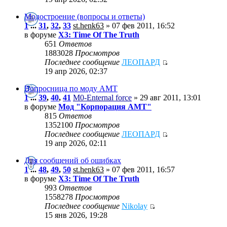
Модостроение (вопросы и ответы)
1
...
31
,
32
,
33
st.henk63
» 07 фев 2011, 16:52
в форуме
X3: Time Of The Truth
651
Ответов
1883028
Просмотров
Последнее сообщение
ЛЕОПАРД
19 апр 2026, 02:37
Вопросница по моду АМТ
1
...
39
,
40
,
41
M0-Enternal force
» 29 авг 2011, 13:01
в форуме
Мод "Корпорация АМТ"
815
Ответов
1352100
Просмотров
Последнее сообщение
ЛЕОПАРД
19 апр 2026, 02:11
Для сообщений об ошибках
1
...
48
,
49
,
50
st.henk63
» 07 фев 2011, 16:57
в форуме
X3: Time Of The Truth
993
Ответов
1558278
Просмотров
Последнее сообщение
Nikolay
15 янв 2026, 19:28