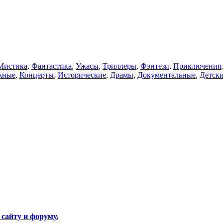
Мистика
,
Фантастика
,
Ужасы
,
Триллеры
,
Фэнтези
,
Приключения
жные
,
Концерты
,
Исторические
,
Драмы
,
Документальные
,
Детск
 сайту и форуму.