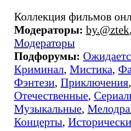
Коллекция фильмов он
Модераторы:
by.@ztek
Модераторы
Подфорумы:
Ожидаетс
Криминал
,
Мистика
,
Фа
Фэнтези
,
Приключения
Отечественные
,
Сериал
Музыкальные
,
Мелодр
Концерты
,
Исторически