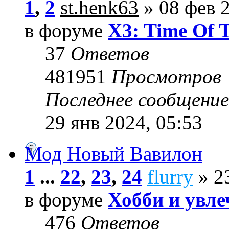
1
,
2
st.henk63
» 08 фев 2
в форуме
X3: Time Of 
37
Ответов
481951
Просмотров
Последнее сообщени
29 янв 2024, 05:53
Мод Новый Вавилон
1
...
22
,
23
,
24
flurry
» 23
в форуме
Хобби и увле
476
Ответов