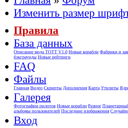
Изменить размер шриф
Правила
База данных
Описание мода ТОТТ V1.0
Новые корабли
Фабрики и за
бэкграунды
Новые рейтинги
FAQ
Файлы
Главная
Видео
Скрипты
Дополнения
Карта
Утилиты
Ядр
Галерея
Фотографии пилотов
Новые корабли
Разное
Планетарный
альбомы пользователей
Последние изображения
Случайн
Вход