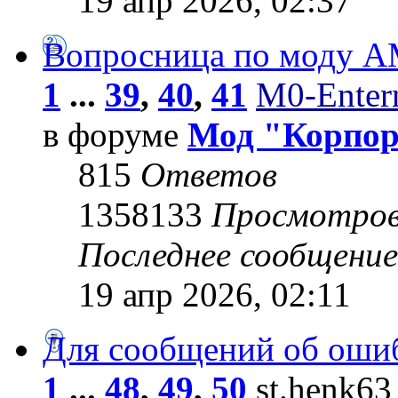
19 апр 2026, 02:37
Вопросница по моду 
1
...
39
,
40
,
41
M0-Entern
в форуме
Мод "Корпо
815
Ответов
1358133
Просмотро
Последнее сообщени
19 апр 2026, 02:11
Для сообщений об оши
1
...
48
,
49
,
50
st.henk63