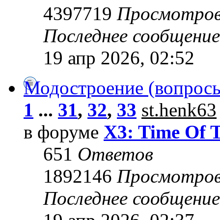
4397719
Просмотро
Последнее сообщени
19 апр 2026, 02:52
Модостроение (вопросы
1
...
31
,
32
,
33
st.henk63
в форуме
X3: Time Of 
651
Ответов
1892146
Просмотро
Последнее сообщени