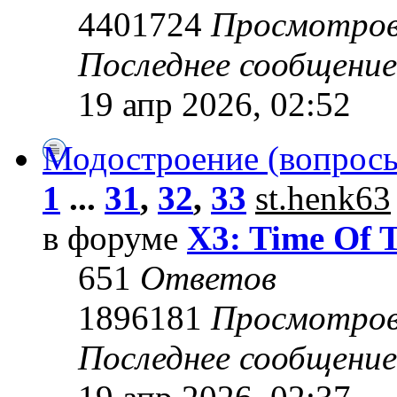
4401724
Просмотро
Последнее сообщени
19 апр 2026, 02:52
Модостроение (вопросы
1
...
31
,
32
,
33
st.henk63
в форуме
X3: Time Of 
651
Ответов
1896181
Просмотро
Последнее сообщени