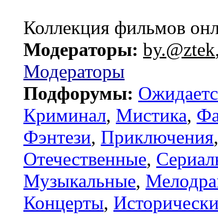
Коллекция фильмов он
Модераторы:
by.@ztek
Модераторы
Подфорумы:
Ожидаетс
Криминал
,
Мистика
,
Фа
Фэнтези
,
Приключения
Отечественные
,
Сериал
Музыкальные
,
Мелодр
Концерты
,
Исторически