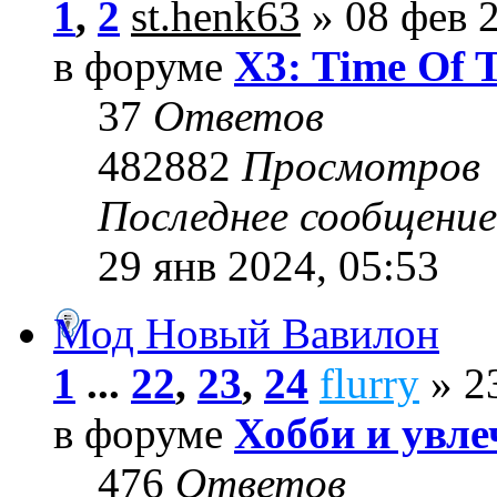
1
,
2
st.henk63
» 08 фев 2
в форуме
X3: Time Of 
37
Ответов
482882
Просмотров
Последнее сообщени
29 янв 2024, 05:53
Мод Новый Вавилон
1
...
22
,
23
,
24
flurry
» 23
в форуме
Хобби и увле
476
Ответов