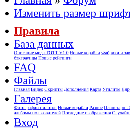
Изменить размер шриф
Правила
База данных
Описание мода ТОТТ V1.0
Новые корабли
Фабрики и за
бэкграунды
Новые рейтинги
FAQ
Файлы
Главная
Видео
Скрипты
Дополнения
Карта
Утилиты
Ядр
Галерея
Фотографии пилотов
Новые корабли
Разное
Планетарный
альбомы пользователей
Последние изображения
Случайн
Вход