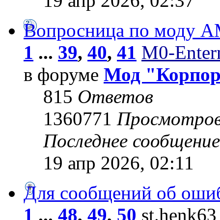
19 апр 2026, 02:37
Вопросница по моду 
1
...
39
,
40
,
41
M0-Entern
в форуме
Мод "Корпо
815
Ответов
1360771
Просмотро
Последнее сообщени
19 апр 2026, 02:11
Для сообщений об оши
1
...
48
,
49
,
50
st.henk63