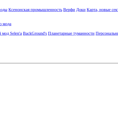
воды
Ксенонская промышленность
Верфи
Доки
Карта, новые сек
о мода
 мод Selen'a
BackGround's
Планетарные туманности
Персональн