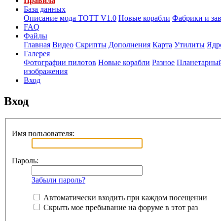
Правила
База данных
Описание мода ТОТТ V1.0
Новые корабли
Фабрики и за
FAQ
Файлы
Главная
Видео
Скрипты
Дополнения
Карта
Утилиты
Ядр
Галерея
Фотографии пилотов
Новые корабли
Разное
Планетарный
изображения
Вход
Вход
Имя пользователя:
Пароль:
Забыли пароль?
Автоматически входить при каждом посещении
Скрыть мое пребывание на форуме в этот раз