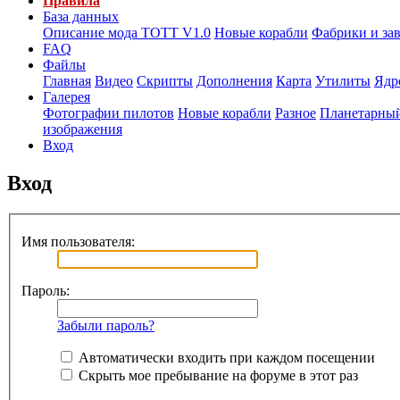
Правила
База данных
Описание мода ТОТТ V1.0
Новые корабли
Фабрики и за
FAQ
Файлы
Главная
Видео
Скрипты
Дополнения
Карта
Утилиты
Ядр
Галерея
Фотографии пилотов
Новые корабли
Разное
Планетарный
изображения
Вход
Вход
Имя пользователя:
Пароль:
Забыли пароль?
Автоматически входить при каждом посещении
Скрыть мое пребывание на форуме в этот раз