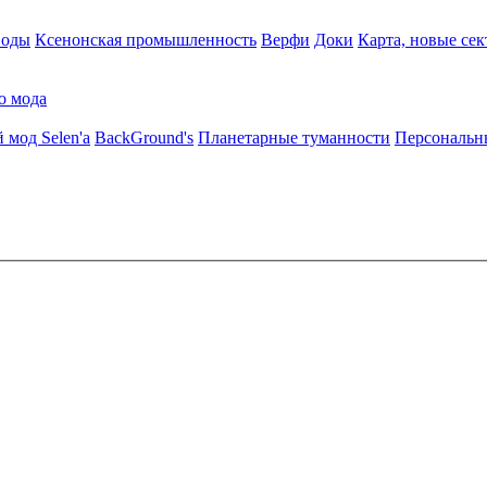
воды
Ксенонская промышленность
Верфи
Доки
Карта, новые сек
о мода
 мод Selen'a
BackGround's
Планетарные туманности
Персональн