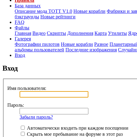
Правила
База данных
Описание мода ТОТТ V1.0
Новые корабли
Фабрики и за
бэкграунды
Новые рейтинги
FAQ
Файлы
Главная
Видео
Скрипты
Дополнения
Карта
Утилиты
Ядр
Галерея
Фотографии пилотов
Новые корабли
Разное
Планетарный
альбомы пользователей
Последние изображения
Случайн
Вход
Вход
Имя пользователя:
Пароль:
Забыли пароль?
Автоматически входить при каждом посещении
Скрыть мое пребывание на форуме в этот раз