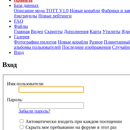
Правила
База данных
Описание мода ТОТТ V1.0
Новые корабли
Фабрики и за
бэкграунды
Новые рейтинги
FAQ
Файлы
Главная
Видео
Скрипты
Дополнения
Карта
Утилиты
Ядр
Галерея
Фотографии пилотов
Новые корабли
Разное
Планетарный
альбомы пользователей
Последние изображения
Случайн
Вход
Вход
Имя пользователя:
Пароль:
Забыли пароль?
Автоматически входить при каждом посещении
Скрыть мое пребывание на форуме в этот раз