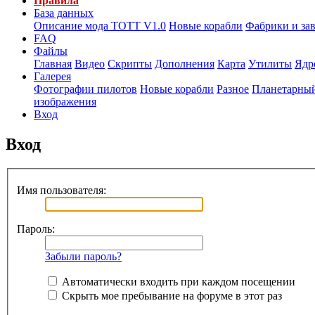
Правила
База данных
Описание мода ТОТТ V1.0
Новые корабли
Фабрики и за
FAQ
Файлы
Главная
Видео
Скрипты
Дополнения
Карта
Утилиты
Ядр
Галерея
Фотографии пилотов
Новые корабли
Разное
Планетарный
изображения
Вход
Вход
Имя пользователя:
Пароль:
Забыли пароль?
Автоматически входить при каждом посещении
Скрыть мое пребывание на форуме в этот раз