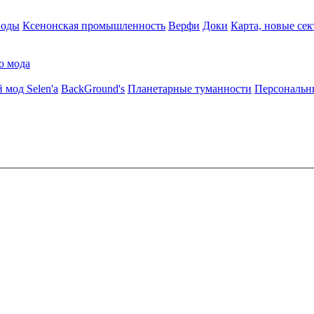
воды
Ксенонская промышленность
Верфи
Доки
Карта, новые сек
о мода
 мод Selen'a
BackGround's
Планетарные туманности
Персональн