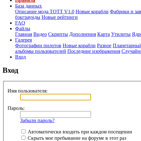
Правила
База данных
Описание мода ТОТТ V1.0
Новые корабли
Фабрики и за
бэкграунды
Новые рейтинги
FAQ
Файлы
Главная
Видео
Скрипты
Дополнения
Карта
Утилиты
Ядр
Галерея
Фотографии пилотов
Новые корабли
Разное
Планетарный
альбомы пользователей
Последние изображения
Случайн
Вход
Вход
Имя пользователя:
Пароль:
Забыли пароль?
Автоматически входить при каждом посещении
Скрыть мое пребывание на форуме в этот раз