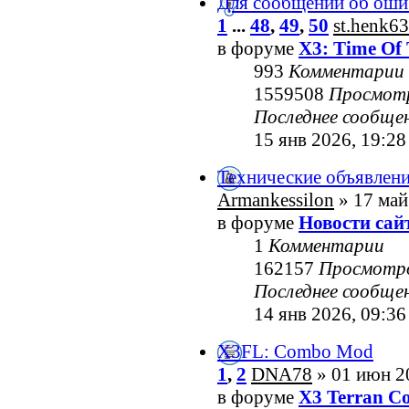
Для сообщений об оши
1
...
48
,
49
,
50
st.henk63
в форуме
X3: Time Of 
993
Комментарии
1559508
Просмот
Последнее сообще
15 янв 2026, 19:28
Технические объявлен
Armankessilon
» 17 май
в форуме
Новости сай
1
Комментарии
162157
Просмотр
Последнее сообще
14 янв 2026, 09:36
X3FL: Combo Mod
1
,
2
DNA78
» 01 июн 2
в форуме
X3 Terran Co