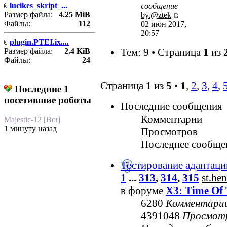
lucikes_skript_...
сообщение
Размер файла:
4.25 MiB
by.@ztek
Файлы:
112
02 июн 2017,
20:57
plugin.PTEI.ix....
Тем: 9 • Страница
1
из
Размер файла:
2.4 KiB
Файлы:
24
Страница
1
из
5
•
1
,
2
,
3
,
4
,
Последние 1
посетившие роботы
Последние сообщения
Комментарии
Majestic-12 [Bot]
1 минуту назад
Просмотров
Последнее сообще
Тестирование адаптаци
1
...
313
,
314
,
315
st.he
в форуме
X3: Time Of 
6280
Комментари
4391048
Просмот