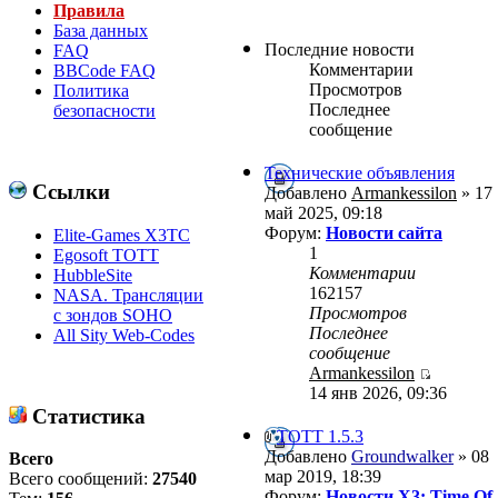
Правила
База данных
Последние новости
FAQ
Комментарии
BBCode FAQ
Просмотров
Политика
Последнее
безопасности
сообщение
Технические объявления
Ссылки
Добавлено
Armankessilon
» 17
май 2025, 09:18
Форум:
Новости сайта
Elite-Games X3TC
1
Egosoft TOTT
Комментарии
HubbleSite
162157
NASA. Трансляции
Просмотров
с зондов SOHO
Последнее
All Sity Web-Codes
сообщение
Armankessilon
14 янв 2026, 09:36
Статистика
ТОТТ 1.5.3
Добавлено
Groundwalker
» 08
Всего
мар 2019, 18:39
Всего сообщений:
27540
Форум:
Новости X3: Time Of