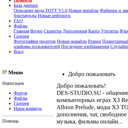
Правила
База данных
Описание мода ТОТТ V1.0
Новые корабли
Фабрики и за
бэкграунды
Новые рейтинги
FAQ
Файлы
Главная
Видео
Скрипты
Дополнения
Карта
Утилиты
Ядр
Галерея
Фотографии пилотов
Новые корабли
Разное
Планетарный
альбомы пользователей
Последние изображения
Случайн
Вход
Меню
Добро пожаловать
Навигация
Добро пожаловать!
DES-STUDIO.SU - общение о
Форум
Файлы
компьютерных играх X3 Reun
Галерея
Albion Prelude, моды X3 T
Наша команда
дополнения, чат, свободное
музыка, фильмы онлайн...
Помощь