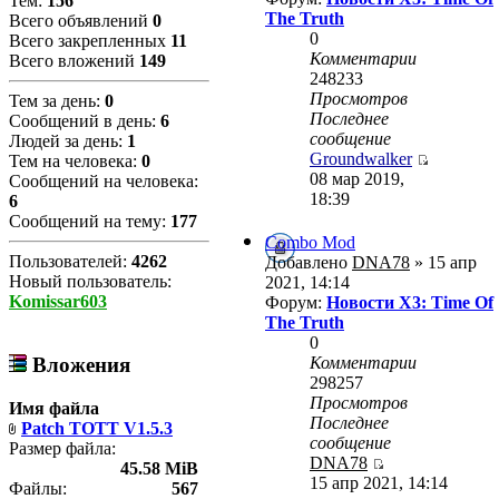
Тем:
156
The Truth
Всего объявлений
0
0
Всего закрепленных
11
Комментарии
Всего вложений
149
248233
Просмотров
Тем за день:
0
Последнее
Сообщений в день:
6
сообщение
Людей за день:
1
Groundwalker
Тем на человека:
0
08 мар 2019,
Сообщений на человека:
18:39
6
Сообщений на тему:
177
Combo Mod
Пользователей:
4262
Добавлено
DNA78
» 15 апр
Новый пользователь:
2021, 14:14
Komissar603
Форум:
Новости X3: Time Of
The Truth
0
Комментарии
Вложения
298257
Просмотров
Имя файла
Последнее
Patch TOTT V1.5.3
сообщение
Размер файла:
DNA78
45.58 MiB
15 апр 2021, 14:14
Файлы:
567