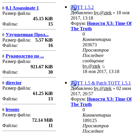
TOTT 1.5.2
0.1 Assassinate 1
Добавлено
by.@ztek
» 18 ноя
Размер файла:
2017, 13:18
45.15 KiB
Форум:
Новости X3: Time Of
Файлы:
15
The Truth
0
Улучшенная Прод...
Комментарии
Размер файла:
5.57 KiB
203673
Файлы:
16
Просмотров
Последнее
Руководство по ...
сообщение
Размер файла:
by.@ztek
921.67 KiB
18 ноя 2017, 13:18
Файлы:
30
director
TOTT 1.5 & Patch TOTT 1.5.1
Размер файла:
Добавлено
by.@ztek
» 02 июн
61.25 KiB
2017, 20:57
Файлы:
13
Форум:
Новости X3: Time Of
The Truth
lessons
0
Размер файла:
Комментарии
72.14 MiB
189125
Файлы:
11
Просмотров
Последнее