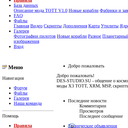
Правила
База данных
Описание мода ТОТТ V1.0
Новые корабли
Фабрики и за
FAQ
Файлы
Главная
Видео
Скрипты
Дополнения
Карта
Утилиты
Ядр
Галерея
Фотографии пилотов
Новые корабли
Разное
Планетарный
изображения
Вход
Добро пожаловать
Меню
Добро пожаловать!
Навигация
DES-STUDIO.SU - общение о космосе,
моды X3 TOTT, XRM, MSP, скрипты и
Форум
Файлы
Галерея
Последние новости
Наша команда
Комментарии
Просмотров
Помощь
Последнее сообщение
Правила
Технические объявления