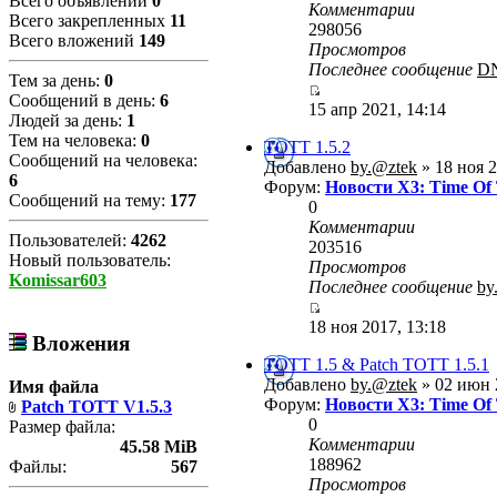
Всего объявлений
0
Комментарии
Всего закрепленных
11
298056
Всего вложений
149
Просмотров
Последнее сообщение
D
Тем за день:
0
Сообщений в день:
6
15 апр 2021, 14:14
Людей за день:
1
Тем на человека:
0
TOTT 1.5.2
Сообщений на человека:
Добавлено
by.@ztek
» 18 ноя 2
6
Форум:
Новости X3: Time Of
Сообщений на тему:
177
0
Комментарии
Пользователей:
4262
203516
Новый пользователь:
Просмотров
Komissar603
Последнее сообщение
by
18 ноя 2017, 13:18
Вложения
TOTT 1.5 & Patch TOTT 1.5.1
Добавлено
by.@ztek
» 02 июн 
Имя файла
Форум:
Новости X3: Time Of
Patch TOTT V1.5.3
0
Размер файла:
Комментарии
45.58 MiB
188962
Файлы:
567
Просмотров