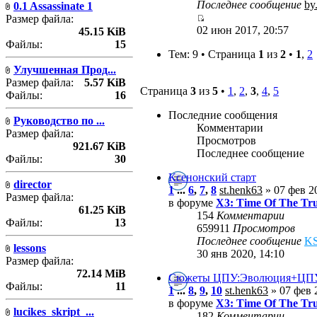
Последнее сообщение
by
0.1 Assassinate 1
Размер файла:
02 июн 2017, 20:57
45.15 KiB
Файлы:
15
Тем: 9 • Страница
1
из
2
•
1
,
2
Улучшенная Прод...
Размер файла:
5.57 KiB
Страница
3
из
5
•
1
,
2
,
3
,
4
,
5
Файлы:
16
Последние сообщения
Руководство по ...
Комментарии
Размер файла:
Просмотров
921.67 KiB
Последнее сообщение
Файлы:
30
Ксенонский старт
director
1
...
6
,
7
,
8
st.henk63
» 07 фев 20
Размер файла:
в форуме
X3: Time Of The Tr
61.25 KiB
154
Комментарии
Файлы:
13
659911
Просмотров
Последнее сообщение
K
lessons
30 янв 2020, 14:10
Размер файла:
72.14 MiB
Сюжеты ЦПУ:Эволюция+ЦПУ:
Файлы:
11
1
...
8
,
9
,
10
st.henk63
» 07 фев 
в форуме
X3: Time Of The Tr
lucikes_skript_...
182
Комментарии