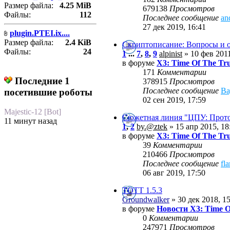
Размер файла:
4.25 MiB
679138
Просмотров
Файлы:
112
Последнее сообщение
an
27 дек 2019, 16:41
plugin.PTEI.ix....
Размер файла:
2.4 KiB
Скриптописание: Вопросы и о
Файлы:
24
1
...
7
,
8
,
9
alpinist
» 10 фев 2011
в форуме
X3: Time Of The Tr
171
Комментарии
Последние 1
378915
Просмотров
Последнее сообщение
Ва
посетившие роботы
02 сен 2019, 17:59
Majestic-12 [Bot]
Сюжетная линия "ЦПУ: Прот
11 минут назад
1
,
2
by.@ztek
» 15 апр 2015, 18
в форуме
X3: Time Of The Tr
39
Комментарии
210466
Просмотров
Последнее сообщение
fl
06 авг 2019, 17:50
ТОТТ 1.5.3
Groundwalker
» 30 дек 2018, 1
в форуме
Новости X3: Time O
0
Комментарии
247971
Просмотров