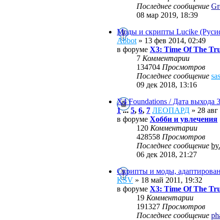
Последнее сообщение
Gr
08 мар 2019, 18:39
Моды и скрипты Lucike (Руси
Abbot
» 13 фев 2014, 02:49
в форуме
X3: Time Of The Tr
7
Комментарии
134704
Просмотров
Последнее сообщение
sa
09 дек 2018, 13:16
X4 Foundations / Дата выхода 
1
...
5
,
6
,
7
ЛЕОПАРД
» 28 авг 
в форуме
Хобби и увлечения
120
Комментарии
428558
Просмотров
Последнее сообщение
by
06 дек 2018, 21:27
Скрипты и моды, адаптирова
KSV
» 18 май 2011, 19:32
в форуме
X3: Time Of The Tr
19
Комментарии
191327
Просмотров
Последнее сообщение
ph