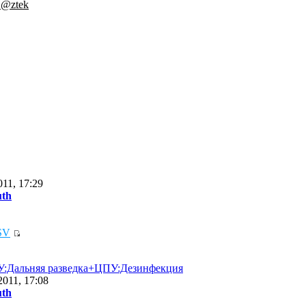
.@ztek
11, 17:29
uth
SV
Дальняя разведка+ЦПУ:Дезинфекция
2011, 17:08
uth