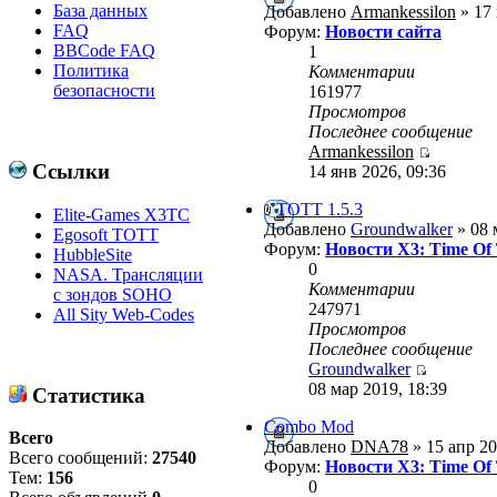
База данных
Добавлено
Armankessilon
» 17 
FAQ
Форум:
Новости сайта
BBCode FAQ
1
Политика
Комментарии
безопасности
161977
Просмотров
Последнее сообщение
Armankessilon
Ссылки
14 янв 2026, 09:36
ТОТТ 1.5.3
Elite-Games X3TC
Добавлено
Groundwalker
» 08 
Egosoft TOTT
Форум:
Новости X3: Time Of
HubbleSite
0
NASA. Трансляции
Комментарии
с зондов SOHO
247971
All Sity Web-Codes
Просмотров
Последнее сообщение
Groundwalker
08 мар 2019, 18:39
Статистика
Combo Mod
Всего
Добавлено
DNA78
» 15 апр 20
Всего сообщений:
27540
Форум:
Новости X3: Time Of
Тем:
156
0