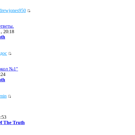
drewjones950
тветы.
, 20:18
uth
дос
окол №1"
:24
uth
amin
5:53
f The Truth