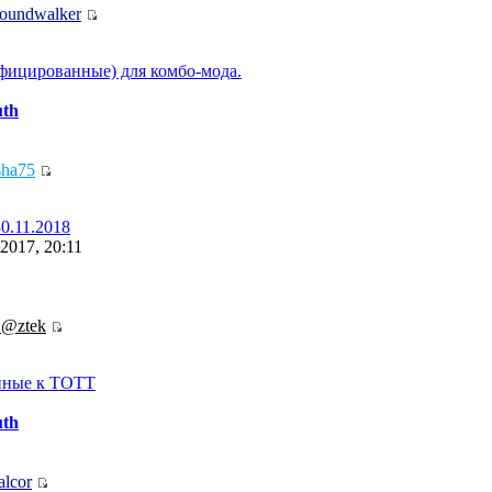
oundwalker
фицированные) для комбо-мода.
uth
sha75
30.11.2018
2017, 20:11
.@ztek
нные к ТОТТ
uth
alcor