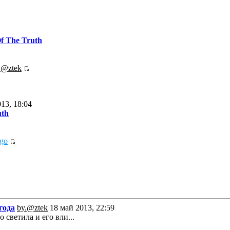
f The Truth
.@ztek
13, 18:04
uth
go
года
by.@ztek
18 май 2013, 22:59
 светила и его вли...