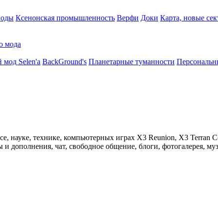
воды
Ксенонская промышленность
Верфи
Доки
Карта, новые сек
о мода
 мод Selen'a
BackGround's
Планетарные туманности
Персональн
 науке, технике, компьютерных играх X3 Reunion, X3 Terran Conf
 дополнения, чат, свободное общение, блоги, фотогалерея, муз