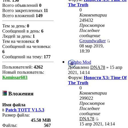
Тем:
156
The Truth
Всего объявлений
0
0
Всего закрепленных
11
Комментарии
Всего вложений
149
249432
Просмотров
Тем за день:
0
Последнее
Сообщений в день:
6
сообщение
Людей за день:
1
Groundwalker
Тем на человека:
0
08 мар 2019,
Сообщений на человека:
18:39
6
Сообщений на тему:
177
Combo Mod
Пользователей:
4262
Добавлено
DNA78
» 15 апр
Новый пользователь:
2021, 14:14
Komissar603
Форум:
Новости X3: Time Of
The Truth
0
Комментарии
Вложения
299022
Просмотров
Имя файла
Последнее
Patch TOTT V1.5.3
сообщение
Размер файла:
DNA78
45.58 MiB
15 апр 2021, 14:14
Файлы:
567