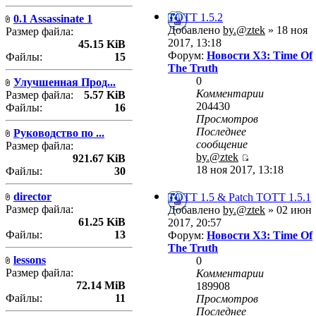
TOTT 1.5.2
0.1 Assassinate 1
Добавлено
by.@ztek
» 18 ноя
Размер файла:
2017, 13:18
45.15 KiB
Форум:
Новости X3: Time Of
Файлы:
15
The Truth
0
Улучшенная Прод...
Комментарии
Размер файла:
5.57 KiB
204430
Файлы:
16
Просмотров
Последнее
Руководство по ...
сообщение
Размер файла:
by.@ztek
921.67 KiB
18 ноя 2017, 13:18
Файлы:
30
director
TOTT 1.5 & Patch TOTT 1.5.1
Размер файла:
Добавлено
by.@ztek
» 02 июн
61.25 KiB
2017, 20:57
Файлы:
13
Форум:
Новости X3: Time Of
The Truth
lessons
0
Размер файла:
Комментарии
72.14 MiB
189908
Файлы:
11
Просмотров
Последнее