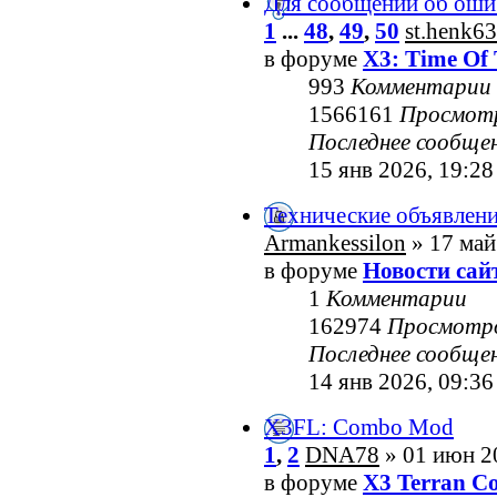
Для сообщений об оши
1
...
48
,
49
,
50
st.henk63
в форуме
X3: Time Of 
993
Комментарии
1566161
Просмот
Последнее сообще
15 янв 2026, 19:28
Технические объявлен
Armankessilon
» 17 май
в форуме
Новости сай
1
Комментарии
162974
Просмотр
Последнее сообще
14 янв 2026, 09:36
X3FL: Combo Mod
1
,
2
DNA78
» 01 июн 2
в форуме
X3 Terran Co