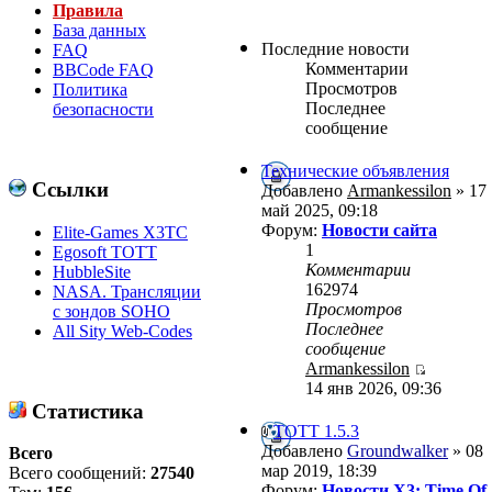
Правила
База данных
Последние новости
FAQ
Комментарии
BBCode FAQ
Просмотров
Политика
Последнее
безопасности
сообщение
Технические объявления
Ссылки
Добавлено
Armankessilon
» 17
май 2025, 09:18
Форум:
Новости сайта
Elite-Games X3TC
1
Egosoft TOTT
Комментарии
HubbleSite
162974
NASA. Трансляции
Просмотров
с зондов SOHO
Последнее
All Sity Web-Codes
сообщение
Armankessilon
14 янв 2026, 09:36
Статистика
ТОТТ 1.5.3
Добавлено
Groundwalker
» 08
Всего
мар 2019, 18:39
Всего сообщений:
27540
Форум:
Новости X3: Time Of