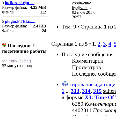
lucikes_skript_...
сообщение
Размер файла:
4.25 MiB
by.@ztek
Файлы:
112
02 июн 2017,
20:57
plugin.PTEI.ix....
Тем: 9 • Страница
1
из
Размер файла:
2.4 KiB
Файлы:
24
Страница
1
из
5
•
1
,
2
,
3
,
4
,
Последние 1
посетившие роботы
Последние сообщения
Комментарии
Majestic-12 [Bot]
52 минуты назад
Просмотров
Последнее сообще
Тестирование адаптаци
1
...
313
,
314
,
315
st.he
в форуме
X3: Time Of 
6280
Комментари
4402811
Просмот