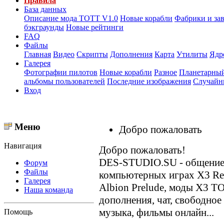
Правила
База данных
Описание мода ТОТТ V1.0
Новые корабли
Фабрики и за
бэкграунды
Новые рейтинги
FAQ
Файлы
Главная
Видео
Скрипты
Дополнения
Карта
Утилиты
Ядр
Галерея
Фотографии пилотов
Новые корабли
Разное
Планетарный
альбомы пользователей
Последние изображения
Случайн
Вход
Меню
Добро пожаловать
Навигация
Добро пожаловать!
DES-STUDIO.SU - общение о
Форум
Файлы
компьютерных играх X3 Reun
Галерея
Albion Prelude, моды X3 T
Наша команда
дополнения, чат, свободное
музыка, фильмы онлайн...
Помощь