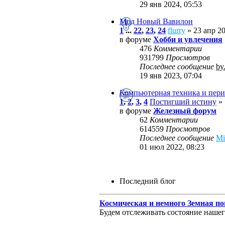
29 янв 2024, 05:53
Мод Новый Вавилон
1
...
22
,
23
,
24
flurry
» 23 апр 20
в форуме
Хобби и увлечения
476
Комментарии
931799
Просмотров
Последнее сообщение
by
19 янв 2023, 07:04
Компьютерная техника и пери
1
,
2
,
3
,
4
Постигший истину
» 
в форуме
Железный форум
62
Комментарии
614559
Просмотров
Последнее сообщение
M
01 июл 2022, 08:23
Последний блог
Космическая и немного Земная по
Будем отслеживать состояние нашего