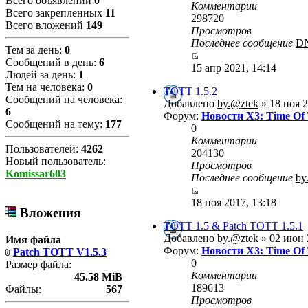
Всего объявлений
0
Комментарии
Всего закрепленных
11
298720
Всего вложений
149
Просмотров
Последнее сообщение
D
Тем за день:
0
Сообщений в день:
6
15 апр 2021, 14:14
Людей за день:
1
Тем на человека:
0
TOTT 1.5.2
Сообщений на человека:
Добавлено
by.@ztek
» 18 ноя 2
6
Форум:
Новости X3: Time Of
Сообщений на тему:
177
0
Комментарии
Пользователей:
4262
204130
Новый пользователь:
Просмотров
Komissar603
Последнее сообщение
by
18 ноя 2017, 13:18
Вложения
TOTT 1.5 & Patch TOTT 1.5.1
Добавлено
by.@ztek
» 02 июн 
Имя файла
Форум:
Новости X3: Time Of
Patch TOTT V1.5.3
0
Размер файла:
Комментарии
45.58 MiB
189613
Файлы:
567
Просмотров