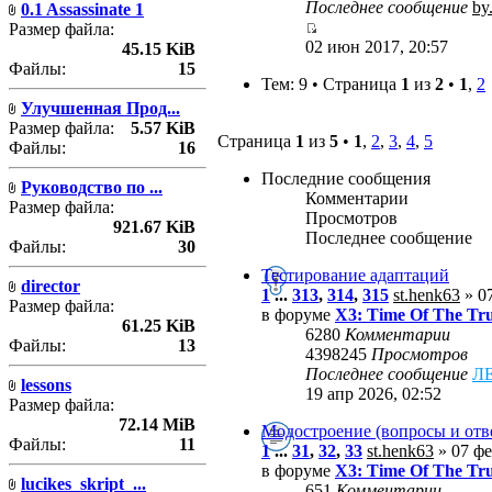
Последнее сообщение
by
0.1 Assassinate 1
Размер файла:
02 июн 2017, 20:57
45.15 KiB
Файлы:
15
Тем: 9 • Страница
1
из
2
•
1
,
2
Улучшенная Прод...
Размер файла:
5.57 KiB
Страница
1
из
5
•
1
,
2
,
3
,
4
,
5
Файлы:
16
Последние сообщения
Руководство по ...
Комментарии
Размер файла:
Просмотров
921.67 KiB
Последнее сообщение
Файлы:
30
Тестирование адаптаций
director
1
...
313
,
314
,
315
st.henk63
» 07
Размер файла:
в форуме
X3: Time Of The Tr
61.25 KiB
6280
Комментарии
Файлы:
13
4398245
Просмотров
Последнее сообщение
Л
lessons
19 апр 2026, 02:52
Размер файла:
72.14 MiB
Модостроение (вопросы и отв
Файлы:
11
1
...
31
,
32
,
33
st.henk63
» 07 фе
в форуме
X3: Time Of The Tr
lucikes_skript_...
651
Комментарии