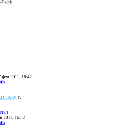
.@ztek
 фев 2011, 16:42
uth
ЕОПАРД
еты)
в 2011, 16:52
uth