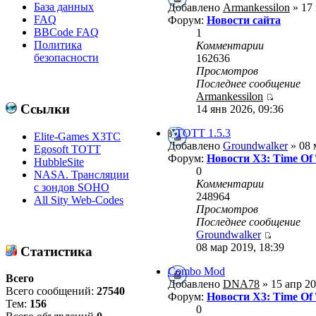
База данных
Добавлено
Armankessilon
» 17 
FAQ
Форум:
Новости сайта
BBCode FAQ
1
Политика
Комментарии
безопасности
162636
Просмотров
Последнее сообщение
Armankessilon
Ссылки
14 янв 2026, 09:36
ТОТТ 1.5.3
Elite-Games X3TC
Добавлено
Groundwalker
» 08 
Egosoft TOTT
Форум:
Новости X3: Time Of
HubbleSite
0
NASA. Трансляции
Комментарии
с зондов SOHO
248964
All Sity Web-Codes
Просмотров
Последнее сообщение
Groundwalker
08 мар 2019, 18:39
Статистика
Combo Mod
Всего
Добавлено
DNA78
» 15 апр 20
Всего сообщений:
27540
Форум:
Новости X3: Time Of
Тем:
156
0