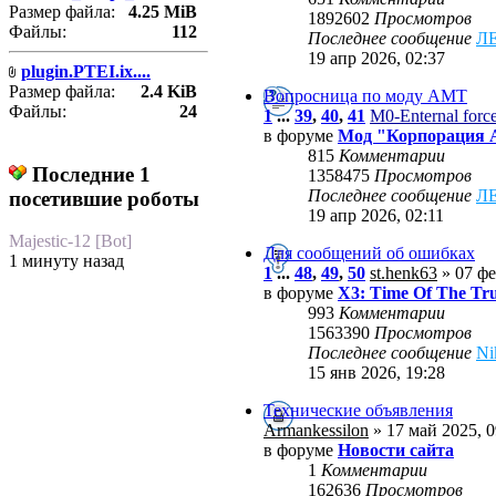
Размер файла:
4.25 MiB
1892602
Просмотров
Файлы:
112
Последнее сообщение
Л
19 апр 2026, 02:37
plugin.PTEI.ix....
Размер файла:
2.4 KiB
Вопросница по моду АМТ
Файлы:
24
1
...
39
,
40
,
41
M0-Enternal forc
в форуме
Мод "Корпорация
815
Комментарии
Последние 1
1358475
Просмотров
Последнее сообщение
Л
посетившие роботы
19 апр 2026, 02:11
Majestic-12 [Bot]
Для сообщений об ошибках
1 минуту назад
1
...
48
,
49
,
50
st.henk63
» 07 фе
в форуме
X3: Time Of The Tr
993
Комментарии
1563390
Просмотров
Последнее сообщение
Ni
15 янв 2026, 19:28
Технические объявления
Armankessilon
» 17 май 2025, 0
в форуме
Новости сайта
1
Комментарии
162636
Просмотров