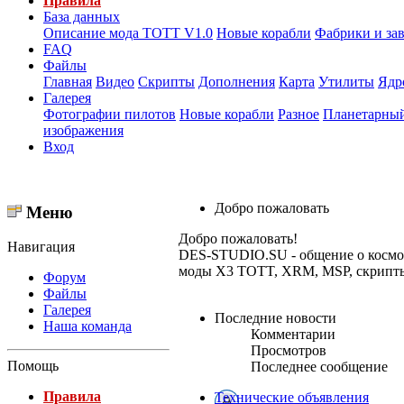
Правила
База данных
Описание мода ТОТТ V1.0
Новые корабли
Фабрики и за
FAQ
Файлы
Главная
Видео
Скрипты
Дополнения
Карта
Утилиты
Ядр
Галерея
Фотографии пилотов
Новые корабли
Разное
Планетарный
изображения
Вход
Добро пожаловать
Меню
Добро пожаловать!
Навигация
DES-STUDIO.SU - общение о космосе,
моды X3 TOTT, XRM, MSP, скрипты и
Форум
Файлы
Галерея
Последние новости
Наша команда
Комментарии
Просмотров
Помощь
Последнее сообщение
Правила
Технические объявления