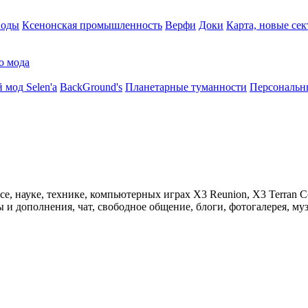
воды
Ксенонская промышленность
Верфи
Доки
Карта, новые сек
о мода
 мод Selen'a
BackGround's
Планетарные туманности
Персональн
 науке, технике, компьютерных играх X3 Reunion, X3 Terran Conf
 дополнения, чат, свободное общение, блоги, фотогалерея, муз