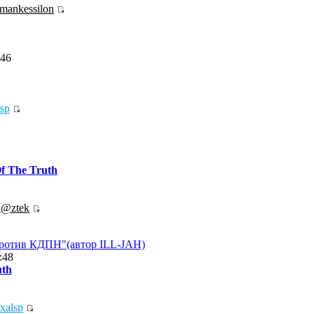
mankessilon
:46
sp
f The Truth
.@ztek
против КДПН"(автор ILL-JAH)
:48
uth
exalsp