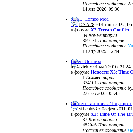
Последнее сообщение
Ar
14 янв 2026, 09:36
X3FL: Combo Mod
1
,
2
DNA78
» 01 июн 2022, 06
в форуме
X3 Terran Conflict
39
Комментарии
369131
Просмотров
Последнее сообщение
Yu
13 апр 2025, 12:44
Время Истины
by.@ztek
» 01 май 2016, 21:24
в форуме
Новости X3: Time O
1
Комментарии
374101
Просмотров
Последнее сообщение
by
27 фев 2025, 05:45
Сюжетная линия - "Плутарх 
1
,
2
st.henk63
» 08 фев 2011, 01
в форуме
X3: Time Of The Tr
37
Комментарии
482046
Просмотров
Последнее сообщение
al