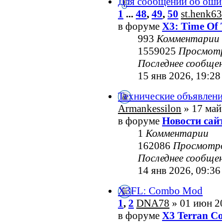
Для сообщений об оши
1
...
48
,
49
,
50
st.henk63
в форуме
X3: Time Of 
993
Комментарии
1559025
Просмот
Последнее сообще
15 янв 2026, 19:28
Технические объявлен
Armankessilon
» 17 май
в форуме
Новости сай
1
Комментарии
162086
Просмотр
Последнее сообще
14 янв 2026, 09:36
X3FL: Combo Mod
1
,
2
DNA78
» 01 июн 2
в форуме
X3 Terran Co