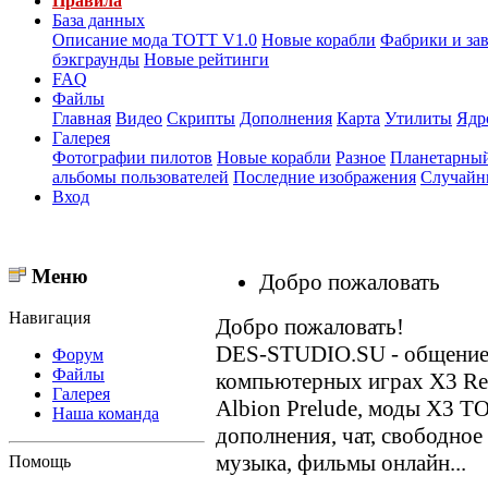
Правила
База данных
Описание мода ТОТТ V1.0
Новые корабли
Фабрики и за
бэкграунды
Новые рейтинги
FAQ
Файлы
Главная
Видео
Скрипты
Дополнения
Карта
Утилиты
Ядр
Галерея
Фотографии пилотов
Новые корабли
Разное
Планетарный
альбомы пользователей
Последние изображения
Случайн
Вход
Меню
Добро пожаловать
Навигация
Добро пожаловать!
DES-STUDIO.SU - общение о
Форум
Файлы
компьютерных играх X3 Reun
Галерея
Albion Prelude, моды X3 T
Наша команда
дополнения, чат, свободное
музыка, фильмы онлайн...
Помощь