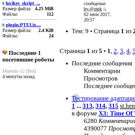
lucikes_skript_...
сообщение
Размер файла:
4.25 MiB
by.@ztek
Файлы:
112
02 июн 2017,
20:57
plugin.PTEI.ix....
Тем: 9 • Страница
1
из
Размер файла:
2.4 KiB
Файлы:
24
Страница
1
из
5
•
1
,
2
,
3
,
4
,
Последние 1
посетившие роботы
Последние сообщения
Комментарии
Majestic-12 [Bot]
4 минуты назад
Просмотров
Последнее сообще
Тестирование адаптаци
1
...
313
,
314
,
315
st.he
в форуме
X3: Time Of 
6280
Комментари
4390077
Просмот