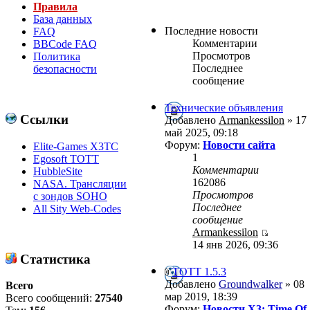
Правила
База данных
Последние новости
FAQ
Комментарии
BBCode FAQ
Просмотров
Политика
Последнее
безопасности
сообщение
Технические объявления
Ссылки
Добавлено
Armankessilon
» 17
май 2025, 09:18
Форум:
Новости сайта
Elite-Games X3TC
1
Egosoft TOTT
Комментарии
HubbleSite
162086
NASA. Трансляции
Просмотров
с зондов SOHO
Последнее
All Sity Web-Codes
сообщение
Armankessilon
14 янв 2026, 09:36
Статистика
ТОТТ 1.5.3
Добавлено
Groundwalker
» 08
Всего
мар 2019, 18:39
Всего сообщений:
27540
Форум:
Новости X3: Time Of