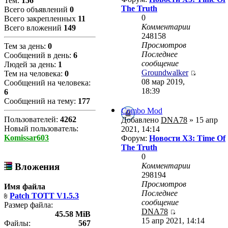
Тем:
156
The Truth
Всего объявлений
0
0
Всего закрепленных
11
Комментарии
Всего вложений
149
248158
Просмотров
Тем за день:
0
Последнее
Сообщений в день:
6
сообщение
Людей за день:
1
Groundwalker
Тем на человека:
0
08 мар 2019,
Сообщений на человека:
18:39
6
Сообщений на тему:
177
Combo Mod
Пользователей:
4262
Добавлено
DNA78
» 15 апр
Новый пользователь:
2021, 14:14
Komissar603
Форум:
Новости X3: Time Of
The Truth
0
Комментарии
Вложения
298194
Просмотров
Имя файла
Последнее
Patch TOTT V1.5.3
сообщение
Размер файла:
DNA78
45.58 MiB
15 апр 2021, 14:14
Файлы:
567