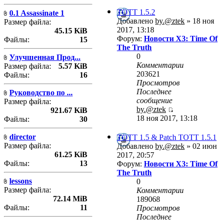
TOTT 1.5.2
0.1 Assassinate 1
Добавлено
by.@ztek
» 18 ноя
Размер файла:
2017, 13:18
45.15 KiB
Форум:
Новости X3: Time Of
Файлы:
15
The Truth
0
Улучшенная Прод...
Комментарии
Размер файла:
5.57 KiB
203621
Файлы:
16
Просмотров
Последнее
Руководство по ...
сообщение
Размер файла:
by.@ztek
921.67 KiB
18 ноя 2017, 13:18
Файлы:
30
director
TOTT 1.5 & Patch TOTT 1.5.1
Размер файла:
Добавлено
by.@ztek
» 02 июн
61.25 KiB
2017, 20:57
Файлы:
13
Форум:
Новости X3: Time Of
The Truth
lessons
0
Размер файла:
Комментарии
72.14 MiB
189068
Файлы:
11
Просмотров
Последнее