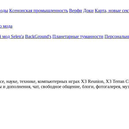
воды
Ксенонская промышленность
Верфи
Доки
Карта, новые сек
о мода
 мод Selen'a
BackGround's
Планетарные туманности
Персональн
 науке, технике, компьютерных играх X3 Reunion, X3 Terran Conf
 дополнения, чат, свободное общение, блоги, фотогалерея, муз