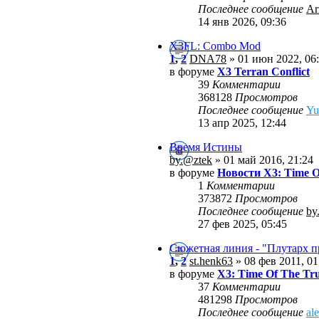
Последнее сообщение
Ar
14 янв 2026, 09:36
X3FL: Combo Mod
1
,
2
DNA78
» 01 июн 2022, 06
в форуме
X3 Terran Conflict
39
Комментарии
368128
Просмотров
Последнее сообщение
Yu
13 апр 2025, 12:44
Время Истины
by.@ztek
» 01 май 2016, 21:24
в форуме
Новости X3: Time O
1
Комментарии
373872
Просмотров
Последнее сообщение
by
27 фев 2025, 05:45
Сюжетная линия - "Плутарх 
1
,
2
st.henk63
» 08 фев 2011, 01
в форуме
X3: Time Of The Tr
37
Комментарии
481298
Просмотров
Последнее сообщение
al