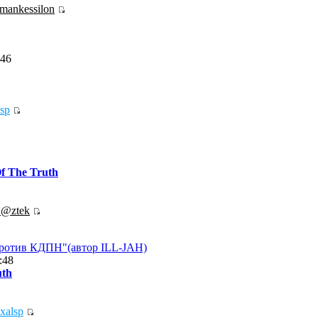
mankessilon
:46
sp
f The Truth
.@ztek
против КДПН"(автор ILL-JAH)
:48
uth
exalsp