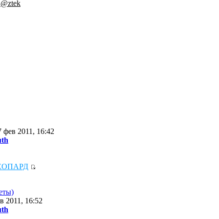
.@ztek
 фев 2011, 16:42
uth
ЕОПАРД
еты)
в 2011, 16:52
uth