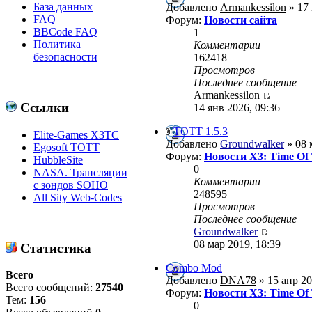
База данных
Добавлено
Armankessilon
» 17 
FAQ
Форум:
Новости сайта
BBCode FAQ
1
Политика
Комментарии
безопасности
162418
Просмотров
Последнее сообщение
Armankessilon
Ссылки
14 янв 2026, 09:36
ТОТТ 1.5.3
Elite-Games X3TC
Добавлено
Groundwalker
» 08 
Egosoft TOTT
Форум:
Новости X3: Time Of
HubbleSite
0
NASA. Трансляции
Комментарии
с зондов SOHO
248595
All Sity Web-Codes
Просмотров
Последнее сообщение
Groundwalker
08 мар 2019, 18:39
Статистика
Combo Mod
Всего
Добавлено
DNA78
» 15 апр 20
Всего сообщений:
27540
Форум:
Новости X3: Time Of
Тем:
156
0