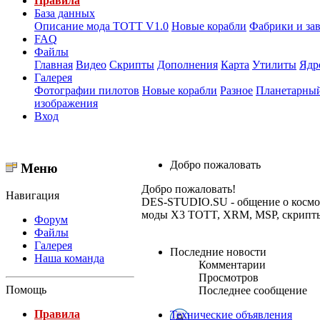
Правила
База данных
Описание мода ТОТТ V1.0
Новые корабли
Фабрики и за
FAQ
Файлы
Главная
Видео
Скрипты
Дополнения
Карта
Утилиты
Ядр
Галерея
Фотографии пилотов
Новые корабли
Разное
Планетарный
изображения
Вход
Добро пожаловать
Меню
Добро пожаловать!
Навигация
DES-STUDIO.SU - общение о космосе,
моды X3 TOTT, XRM, MSP, скрипты и
Форум
Файлы
Галерея
Последние новости
Наша команда
Комментарии
Просмотров
Помощь
Последнее сообщение
Правила
Технические объявления