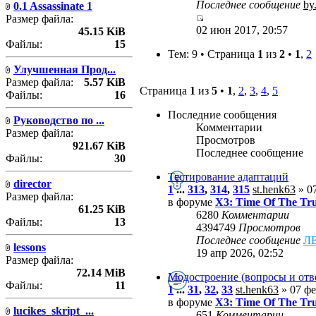
Последнее сообщение
by
0.1 Assassinate 1
Размер файла:
02 июн 2017, 20:57
45.15 KiB
Файлы:
15
Тем: 9 • Страница
1
из
2
•
1
,
2
Улучшенная Прод...
Размер файла:
5.57 KiB
Страница
1
из
5
•
1
,
2
,
3
,
4
,
5
Файлы:
16
Последние сообщения
Руководство по ...
Комментарии
Размер файла:
Просмотров
921.67 KiB
Последнее сообщение
Файлы:
30
Тестирование адаптаций
director
1
...
313
,
314
,
315
st.henk63
» 07
Размер файла:
в форуме
X3: Time Of The Tr
61.25 KiB
6280
Комментарии
Файлы:
13
4394749
Просмотров
Последнее сообщение
Л
lessons
19 апр 2026, 02:52
Размер файла:
72.14 MiB
Модостроение (вопросы и отв
Файлы:
11
1
...
31
,
32
,
33
st.henk63
» 07 фе
в форуме
X3: Time Of The Tr
lucikes_skript_...
651
Комментарии