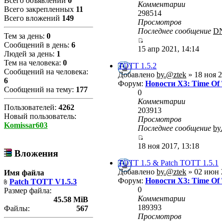
Всего объявлений
0
Комментарии
Всего закрепленных
11
298514
Всего вложений
149
Просмотров
Последнее сообщение
D
Тем за день:
0
Сообщений в день:
6
15 апр 2021, 14:14
Людей за день:
1
Тем на человека:
0
TOTT 1.5.2
Сообщений на человека:
Добавлено
by.@ztek
» 18 ноя 2
6
Форум:
Новости X3: Time Of
Сообщений на тему:
177
0
Комментарии
Пользователей:
4262
203913
Новый пользователь:
Просмотров
Komissar603
Последнее сообщение
by
18 ноя 2017, 13:18
Вложения
TOTT 1.5 & Patch TOTT 1.5.1
Добавлено
by.@ztek
» 02 июн 
Имя файла
Форум:
Новости X3: Time Of
Patch TOTT V1.5.3
0
Размер файла:
Комментарии
45.58 MiB
189393
Файлы:
567
Просмотров