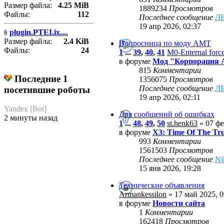
Размер файла:
4.25 MiB
1889234
Просмотров
Файлы:
112
Последнее сообщение
Л
19 апр 2026, 02:37
plugin.PTEI.ix....
Размер файла:
2.4 KiB
Вопросница по моду АМТ
Файлы:
24
1
...
39
,
40
,
41
M0-Enternal forc
в форуме
Мод "Корпорация
815
Комментарии
Последние 1
1356075
Просмотров
Последнее сообщение
Л
посетившие роботы
19 апр 2026, 02:11
Yandex [Bot]
Для сообщений об ошибках
2 минуты назад
1
...
48
,
49
,
50
st.henk63
» 07 фе
в форуме
X3: Time Of The Tr
993
Комментарии
1561503
Просмотров
Последнее сообщение
Ni
15 янв 2026, 19:28
Технические объявления
Armankessilon
» 17 май 2025, 0
в форуме
Новости сайта
1
Комментарии
162418
Просмотров