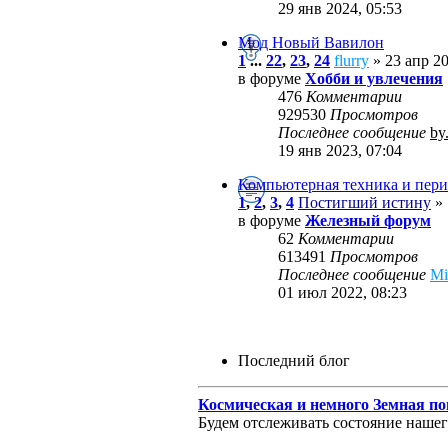
29 янв 2024, 05:53
Мод Новый Вавилон
1
...
22
,
23
,
24
flurry
» 23 апр 20
в форуме
Хобби и увлечения
476
Комментарии
929530
Просмотров
Последнее сообщение
by
19 янв 2023, 07:04
Компьютерная техника и пери
1
,
2
,
3
,
4
Постигший истину
» 
в форуме
Железный форум
62
Комментарии
613491
Просмотров
Последнее сообщение
M
01 июл 2022, 08:23
Последний блог
Космическая и немного Земная по
Будем отслеживать состояние нашего