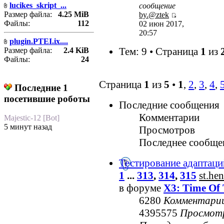
lucikes_skript_...
сообщение
Размер файла:
4.25 MiB
by.@ztek
Файлы:
112
02 июн 2017,
20:57
plugin.PTEI.ix....
Тем: 9 • Страница
1
из
Размер файла:
2.4 KiB
Файлы:
24
Страница
1
из
5
•
1
,
2
,
3
,
4
,
Последние 1
посетившие роботы
Последние сообщения
Комментарии
Majestic-12 [Bot]
5 минут назад
Просмотров
Последнее сообще
Тестирование адаптаци
1
...
313
,
314
,
315
st.he
в форуме
X3: Time Of 
6280
Комментари
4395575
Просмот