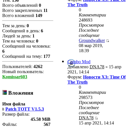
Тем:
156
The Truth
Всего объявлений
0
0
Всего закрепленных
11
Комментарии
Всего вложений
149
248693
Просмотров
Тем за день:
0
Последнее
Сообщений в день:
6
сообщение
Людей за день:
1
Groundwalker
Тем на человека:
0
08 мар 2019,
Сообщений на человека:
18:39
6
Сообщений на тему:
177
Combo Mod
Пользователей:
4262
Добавлено
DNA78
» 15 апр
Новый пользователь:
2021, 14:14
Komissar603
Форум:
Новости X3: Time Of
The Truth
0
Комментарии
Вложения
298573
Просмотров
Имя файла
Последнее
Patch TOTT V1.5.3
сообщение
Размер файла:
DNA78
45.58 MiB
15 апр 2021, 14:14
Файлы:
567