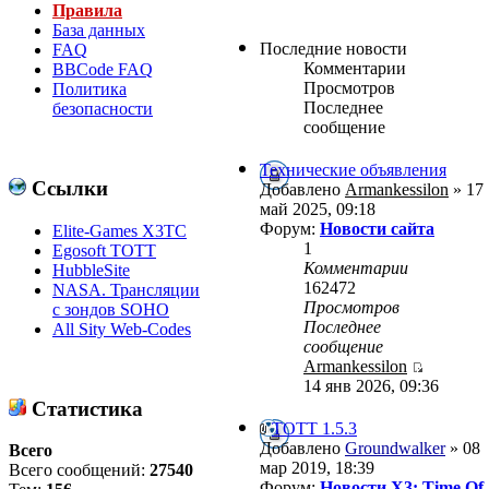
Правила
База данных
Последние новости
FAQ
Комментарии
BBCode FAQ
Просмотров
Политика
Последнее
безопасности
сообщение
Технические объявления
Ссылки
Добавлено
Armankessilon
» 17
май 2025, 09:18
Форум:
Новости сайта
Elite-Games X3TC
1
Egosoft TOTT
Комментарии
HubbleSite
162472
NASA. Трансляции
Просмотров
с зондов SOHO
Последнее
All Sity Web-Codes
сообщение
Armankessilon
14 янв 2026, 09:36
Статистика
ТОТТ 1.5.3
Добавлено
Groundwalker
» 08
Всего
мар 2019, 18:39
Всего сообщений:
27540
Форум:
Новости X3: Time Of