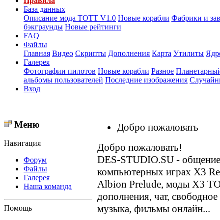
Правила
База данных
Описание мода ТОТТ V1.0
Новые корабли
Фабрики и за
бэкграунды
Новые рейтинги
FAQ
Файлы
Главная
Видео
Скрипты
Дополнения
Карта
Утилиты
Ядр
Галерея
Фотографии пилотов
Новые корабли
Разное
Планетарный
альбомы пользователей
Последние изображения
Случайн
Вход
Меню
Добро пожаловать
Навигация
Добро пожаловать!
DES-STUDIO.SU - общение о
Форум
Файлы
компьютерных играх X3 Reun
Галерея
Albion Prelude, моды X3 T
Наша команда
дополнения, чат, свободное
музыка, фильмы онлайн...
Помощь