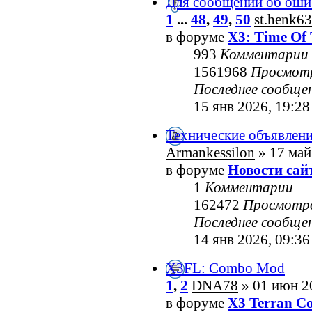
Для сообщений об оши
1
...
48
,
49
,
50
st.henk63
в форуме
X3: Time Of 
993
Комментарии
1561968
Просмот
Последнее сообще
15 янв 2026, 19:28
Технические объявлен
Armankessilon
» 17 май
в форуме
Новости сай
1
Комментарии
162472
Просмотр
Последнее сообще
14 янв 2026, 09:36
X3FL: Combo Mod
1
,
2
DNA78
» 01 июн 2
в форуме
X3 Terran Co