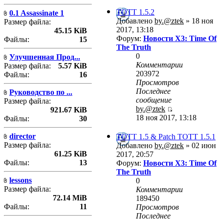
TOTT 1.5.2
0.1 Assassinate 1
Добавлено
by.@ztek
» 18 ноя
Размер файла:
2017, 13:18
45.15 KiB
Форум:
Новости X3: Time Of
Файлы:
15
The Truth
0
Улучшенная Прод...
Комментарии
Размер файла:
5.57 KiB
203972
Файлы:
16
Просмотров
Последнее
Руководство по ...
сообщение
Размер файла:
by.@ztek
921.67 KiB
18 ноя 2017, 13:18
Файлы:
30
director
TOTT 1.5 & Patch TOTT 1.5.1
Размер файла:
Добавлено
by.@ztek
» 02 июн
61.25 KiB
2017, 20:57
Файлы:
13
Форум:
Новости X3: Time Of
The Truth
lessons
0
Размер файла:
Комментарии
72.14 MiB
189450
Файлы:
11
Просмотров
Последнее