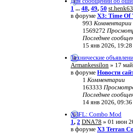
Для сообщений об оши
1
...
48
,
49
,
50
st.henk63
в форуме
X3: Time Of 
993
Комментарии
1569272
Просмот
Последнее сообще
15 янв 2026, 19:28
Технические объявлен
Armankessilon
» 17 май
в форуме
Новости сай
1
Комментарии
163333
Просмотр
Последнее сообще
14 янв 2026, 09:36
X3FL: Combo Mod
1
,
2
DNA78
» 01 июн 2
в форуме
X3 Terran Co