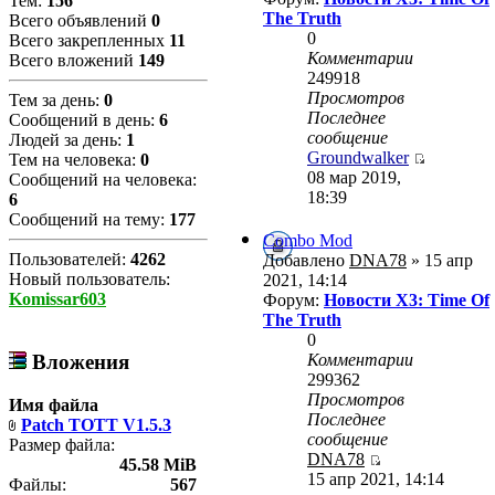
Тем:
156
The Truth
Всего объявлений
0
0
Всего закрепленных
11
Комментарии
Всего вложений
149
249918
Просмотров
Тем за день:
0
Последнее
Сообщений в день:
6
сообщение
Людей за день:
1
Groundwalker
Тем на человека:
0
08 мар 2019,
Сообщений на человека:
18:39
6
Сообщений на тему:
177
Combo Mod
Пользователей:
4262
Добавлено
DNA78
» 15 апр
Новый пользователь:
2021, 14:14
Komissar603
Форум:
Новости X3: Time Of
The Truth
0
Комментарии
Вложения
299362
Просмотров
Имя файла
Последнее
Patch TOTT V1.5.3
сообщение
Размер файла:
DNA78
45.58 MiB
15 апр 2021, 14:14
Файлы:
567