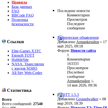
Правила
База данных
Последние новости
FAQ
Комментарии
BBCode FAQ
Просмотров
Политика
Последнее
безопасности
сообщение
Технические объявления
Ссылки
Добавлено
Armankessilon
» 17
май 2025, 09:18
Форум:
Новости сайта
Elite-Games X3TC
1
Egosoft TOTT
Комментарии
HubbleSite
163333
NASA. Трансляции
Просмотров
с зондов SOHO
Последнее
All Sity Web-Codes
сообщение
Armankessilon
14 янв 2026, 09:36
Статистика
ТОТТ 1.5.3
Добавлено
Groundwalker
» 08
Всего
мар 2019, 18:39
Всего сообщений:
27540
Форум:
Новости X3: Time Of