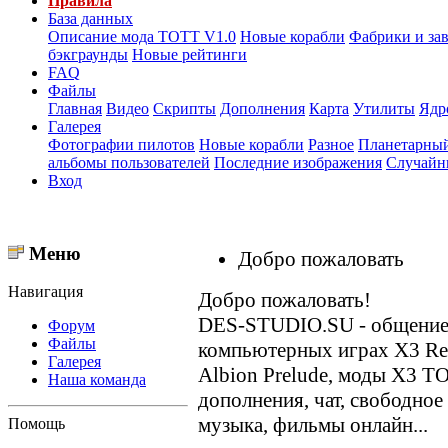
Правила
База данных
Описание мода ТОТТ V1.0
Новые корабли
Фабрики и за
бэкграунды
Новые рейтинги
FAQ
Файлы
Главная
Видео
Скрипты
Дополнения
Карта
Утилиты
Ядр
Галерея
Фотографии пилотов
Новые корабли
Разное
Планетарный
альбомы пользователей
Последние изображения
Случайн
Вход
Меню
Добро пожаловать
Навигация
Добро пожаловать!
DES-STUDIO.SU - общение о
Форум
Файлы
компьютерных играх X3 Reun
Галерея
Albion Prelude, моды X3 T
Наша команда
дополнения, чат, свободное
музыка, фильмы онлайн...
Помощь