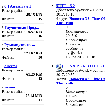
TOTT 1.5.2
0.1 Assassinate 1
Добавлено
by.@ztek
» 18 ноя
Размер файла:
2017, 13:18
45.15 KiB
Форум:
Новости X3: Time Of
Файлы:
15
The Truth
0
Улучшенная Прод...
Комментарии
Размер файла:
5.57 KiB
204740
Файлы:
16
Просмотров
Последнее
Руководство по ...
сообщение
Размер файла:
by.@ztek
921.67 KiB
18 ноя 2017, 13:18
Файлы:
30
director
TOTT 1.5 & Patch TOTT 1.5.1
Размер файла:
Добавлено
by.@ztek
» 02 июн
61.25 KiB
2017, 20:57
Файлы:
13
Форум:
Новости X3: Time Of
The Truth
lessons
0
Размер файла:
Комментарии
72.14 MiB
190245
Файлы:
11
Просмотров
Последнее