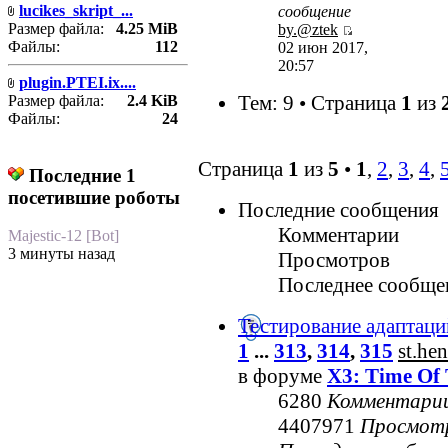
lucikes_skript_...
сообщение
Размер файла:
4.25 MiB
by.@ztek
Файлы:
112
02 июн 2017,
20:57
plugin.PTEI.ix....
Тем: 9 • Страница
1
из
Размер файла:
2.4 KiB
Файлы:
24
Страница
1
из
5
•
1
,
2
,
3
,
4
,
Последние 1
посетившие роботы
Последние сообщения
Комментарии
Majestic-12 [Bot]
3 минуты назад
Просмотров
Последнее сообще
Тестирование адаптаци
1
...
313
,
314
,
315
st.he
в форуме
X3: Time Of 
6280
Комментари
4407971
Просмот