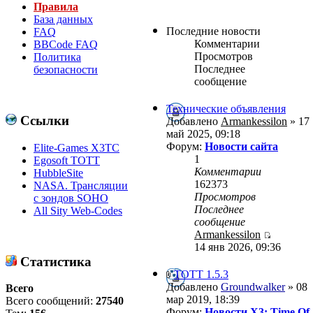
Правила
База данных
Последние новости
FAQ
Комментарии
BBCode FAQ
Просмотров
Политика
Последнее
безопасности
сообщение
Технические объявления
Ссылки
Добавлено
Armankessilon
» 17
май 2025, 09:18
Форум:
Новости сайта
Elite-Games X3TC
1
Egosoft TOTT
Комментарии
HubbleSite
162373
NASA. Трансляции
Просмотров
с зондов SOHO
Последнее
All Sity Web-Codes
сообщение
Armankessilon
14 янв 2026, 09:36
Статистика
ТОТТ 1.5.3
Добавлено
Groundwalker
» 08
Всего
мар 2019, 18:39
Всего сообщений:
27540
Форум:
Новости X3: Time Of