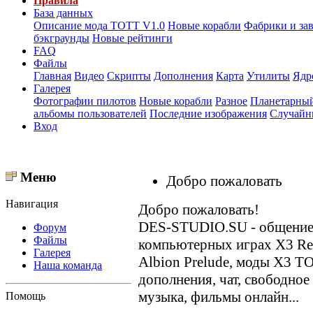
Правила
База данных
Описание мода ТОТТ V1.0
Новые корабли
Фабрики и за
бэкграунды
Новые рейтинги
FAQ
Файлы
Главная
Видео
Скрипты
Дополнения
Карта
Утилиты
Ядр
Галерея
Фотографии пилотов
Новые корабли
Разное
Планетарный
альбомы пользователей
Последние изображения
Случайн
Вход
Меню
Добро пожаловать
Навигация
Добро пожаловать!
DES-STUDIO.SU - общение о
Форум
Файлы
компьютерных играх X3 Reun
Галерея
Albion Prelude, моды X3 T
Наша команда
дополнения, чат, свободное
музыка, фильмы онлайн...
Помощь