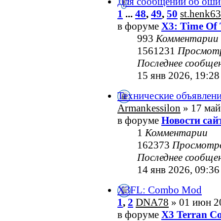
Для сообщений об оши
1
...
48
,
49
,
50
st.henk63
в форуме
X3: Time Of 
993
Комментарии
1561231
Просмот
Последнее сообще
15 янв 2026, 19:28
Технические объявлен
Armankessilon
» 17 май
в форуме
Новости сай
1
Комментарии
162373
Просмотр
Последнее сообще
14 янв 2026, 09:36
X3FL: Combo Mod
1
,
2
DNA78
» 01 июн 2
в форуме
X3 Terran Co