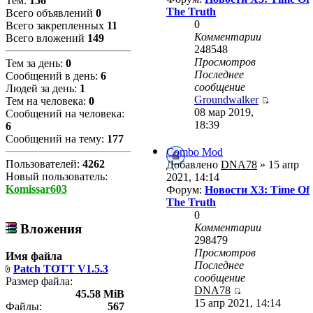
Тем:
156
The Truth
Всего объявлений
0
0
Всего закрепленных
11
Комментарии
Всего вложений
149
248548
Просмотров
Тем за день:
0
Последнее
Сообщений в день:
6
сообщение
Людей за день:
1
Groundwalker
Тем на человека:
0
08 мар 2019,
Сообщений на человека:
18:39
6
Сообщений на тему:
177
Combo Mod
Пользователей:
4262
Добавлено
DNA78
» 15 апр
Новый пользователь:
2021, 14:14
Komissar603
Форум:
Новости X3: Time Of
The Truth
0
Комментарии
Вложения
298479
Просмотров
Имя файла
Последнее
Patch TOTT V1.5.3
сообщение
Размер файла:
DNA78
45.58 MiB
15 апр 2021, 14:14
Файлы:
567