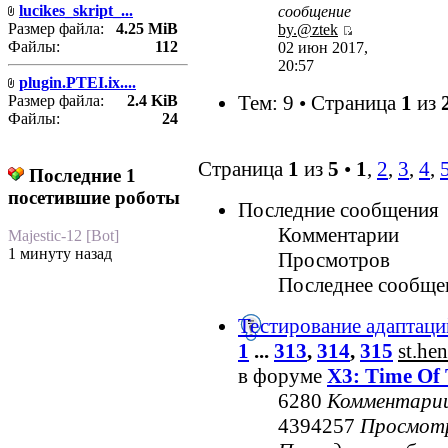
lucikes_skript_...
сообщение
Размер файла:
4.25 MiB
by.@ztek
Файлы:
112
02 июн 2017,
20:57
plugin.PTEI.ix....
Тем: 9 • Страница
1
из
Размер файла:
2.4 KiB
Файлы:
24
Страница
1
из
5
•
1
,
2
,
3
,
4
,
Последние 1
посетившие роботы
Последние сообщения
Комментарии
Majestic-12 [Bot]
1 минуту назад
Просмотров
Последнее сообще
Тестирование адаптаци
1
...
313
,
314
,
315
st.he
в форуме
X3: Time Of 
6280
Комментари
4394257
Просмот