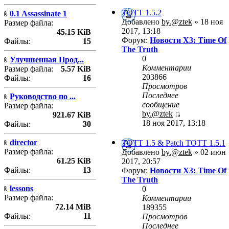
TOTT 1.5.2
0.1 Assassinate 1
Добавлено
by.@ztek
» 18 ноя
Размер файла:
2017, 13:18
45.15 KiB
Форум:
Новости X3: Time Of
Файлы:
15
The Truth
0
Улучшенная Прод...
Комментарии
Размер файла:
5.57 KiB
203866
Файлы:
16
Просмотров
Последнее
Руководство по ...
сообщение
Размер файла:
by.@ztek
921.67 KiB
18 ноя 2017, 13:18
Файлы:
30
director
TOTT 1.5 & Patch TOTT 1.5.1
Размер файла:
Добавлено
by.@ztek
» 02 июн
61.25 KiB
2017, 20:57
Файлы:
13
Форум:
Новости X3: Time Of
The Truth
lessons
0
Размер файла:
Комментарии
72.14 MiB
189355
Файлы:
11
Просмотров
Последнее