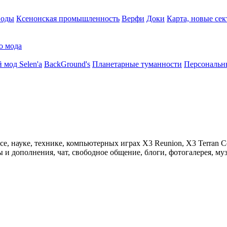
воды
Ксенонская промышленность
Верфи
Доки
Карта, новые сек
о мода
 мод Selen'a
BackGround's
Планетарные туманности
Персональн
 науке, технике, компьютерных играх X3 Reunion, X3 Terran Conf
 дополнения, чат, свободное общение, блоги, фотогалерея, муз