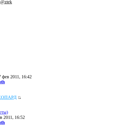
.@ztek
 фев 2011, 16:42
uth
ЕОПАРД
еты)
в 2011, 16:52
uth