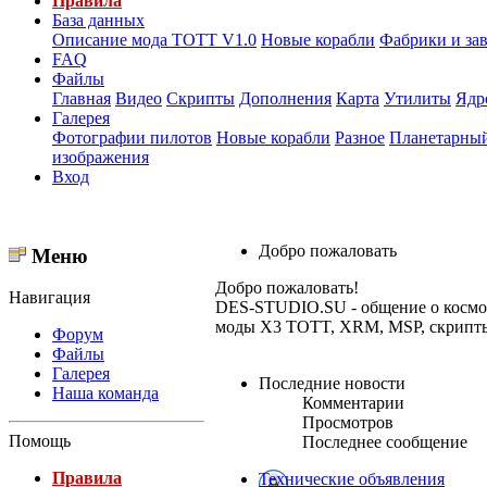
Правила
База данных
Описание мода ТОТТ V1.0
Новые корабли
Фабрики и за
FAQ
Файлы
Главная
Видео
Скрипты
Дополнения
Карта
Утилиты
Ядр
Галерея
Фотографии пилотов
Новые корабли
Разное
Планетарный
изображения
Вход
Добро пожаловать
Меню
Добро пожаловать!
Навигация
DES-STUDIO.SU - общение о космосе,
моды X3 TOTT, XRM, MSP, скрипты и
Форум
Файлы
Галерея
Последние новости
Наша команда
Комментарии
Просмотров
Помощь
Последнее сообщение
Правила
Технические объявления