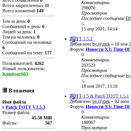
Всего объявлений
0
Комментарии
Всего закрепленных
11
298070
Всего вложений
149
Просмотров
Последнее сообщение
D
Тем за день:
0
Сообщений в день:
6
15 апр 2021, 14:14
Людей за день:
1
Тем на человека:
0
TOTT 1.5.2
Сообщений на человека:
Добавлено
by.@ztek
» 18 ноя 2
6
Форум:
Новости X3: Time Of
Сообщений на тему:
177
0
Комментарии
Пользователей:
4262
203523
Новый пользователь:
Просмотров
Komissar603
Последнее сообщение
by
18 ноя 2017, 13:18
Вложения
TOTT 1.5 & Patch TOTT 1.5.1
Добавлено
by.@ztek
» 02 июн 
Имя файла
Форум:
Новости X3: Time Of
Patch TOTT V1.5.3
0
Размер файла:
Комментарии
45.58 MiB
188967
Файлы:
567
Просмотров