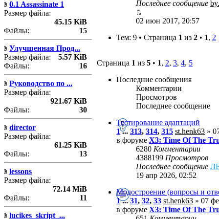
Последнее сообщение
by
0.1 Assassinate 1
Размер файла:
02 июн 2017, 20:57
45.15 KiB
Файлы:
15
Тем: 9 • Страница
1
из
2
•
1
,
2
Улучшенная Прод...
Размер файла:
5.57 KiB
Страница
1
из
5
•
1
,
2
,
3
,
4
,
5
Файлы:
16
Последние сообщения
Руководство по ...
Комментарии
Размер файла:
Просмотров
921.67 KiB
Последнее сообщение
Файлы:
30
Тестирование адаптаций
director
1
...
313
,
314
,
315
st.henk63
» 07
Размер файла:
в форуме
X3: Time Of The Tr
61.25 KiB
6280
Комментарии
Файлы:
13
4388199
Просмотров
Последнее сообщение
Л
lessons
19 апр 2026, 02:52
Размер файла:
72.14 MiB
Модостроение (вопросы и отв
Файлы:
11
1
...
31
,
32
,
33
st.henk63
» 07 фе
в форуме
X3: Time Of The Tr
lucikes_skript_...
651
Комментарии