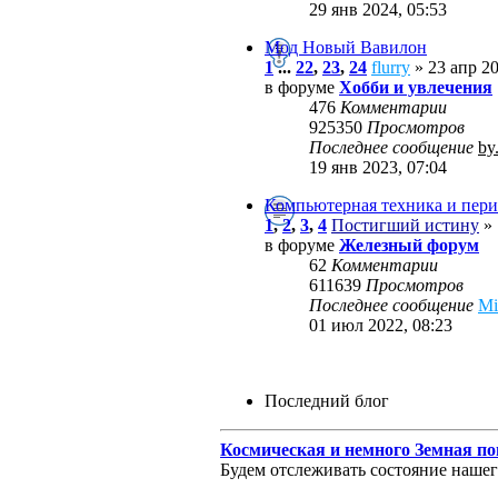
29 янв 2024, 05:53
Мод Новый Вавилон
1
...
22
,
23
,
24
flurry
» 23 апр 20
в форуме
Хобби и увлечения
476
Комментарии
925350
Просмотров
Последнее сообщение
by
19 янв 2023, 07:04
Компьютерная техника и пери
1
,
2
,
3
,
4
Постигший истину
» 
в форуме
Железный форум
62
Комментарии
611639
Просмотров
Последнее сообщение
M
01 июл 2022, 08:23
Последний блог
Космическая и немного Земная по
Будем отслеживать состояние нашего