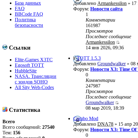
База данных
Добавлено
Armankessilon
» 17 
FAQ
Форум:
Новости сайта
BBCode FAQ
1
Политика
Комментарии
безопасности
161987
Просмотров
Последнее сообщение
Armankessilon
Ссылки
14 янв 2026, 09:36
ТОТТ 1.5.3
Elite-Games X3TC
Добавлено
Groundwalker
» 08 
Egosoft TOTT
Форум:
Новости X3: Time Of
HubbleSite
0
NASA. Трансляции
Комментарии
с зондов SOHO
247987
All Sity Web-Codes
Просмотров
Последнее сообщение
Groundwalker
08 мар 2019, 18:39
Статистика
Combo Mod
Всего
Добавлено
DNA78
» 15 апр 20
Всего сообщений:
27540
Форум:
Новости X3: Time Of
Тем:
156
0