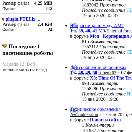
Размер файла:
4.25 MiB
1883042
Просмотров
Файлы:
112
Последнее сообщение
Л
19 апр 2026, 02:37
plugin.PTEI.ix....
Размер файла:
2.4 KiB
Вопросница по моду АМТ
Файлы:
24
1
...
39
,
40
,
41
M0-Enternal forc
в форуме
Мод "Корпорация
815
Комментарии
Последние 1
1352112
Просмотров
Последнее сообщение
Л
посетившие роботы
19 апр 2026, 02:11
Majestic-12 [Bot]
Для сообщений об ошибках
меньше минуты назад
1
...
48
,
49
,
50
st.henk63
» 07 фе
в форуме
X3: Time Of The Tr
993
Комментарии
1558286
Просмотров
Последнее сообщение
Ni
15 янв 2026, 19:28
Технические объявления
Armankessilon
» 17 май 2025, 0
в форуме
Новости сайта
1
Комментарии
161987
Просмотров