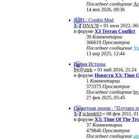
Последнее сообщение
Ar
14 янв 2026, 09:36
X3FL: Combo Mod
1
,
2
DNA78
» 01 июн 2022, 06
в форуме
X3 Terran Conflict
39
Комментарии
366619
Просмотров
Последнее сообщение
Yu
13 апр 2025, 12:44
Время Истины
by.@ztek
» 01 май 2016, 21:24
в форуме
Новости X3: Time O
1
Комментарии
373375
Просмотров
Последнее сообщение
by
27 фев 2025, 05:45
Сюжетная линия - "Плутарх 
1
,
2
st.henk63
» 08 фев 2011, 01
в форуме
X3: Time Of The Tr
37
Комментарии
479846
Просмотров
Последнее сообщение
al