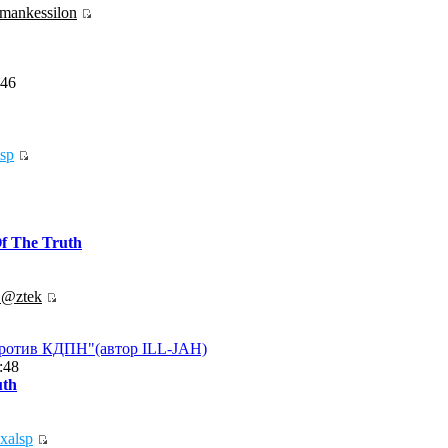
mankessilon
:46
sp
f The Truth
.@ztek
против КДПН"(автор ILL-JAH)
:48
uth
exalsp