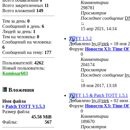
Всего объявлений
0
Комментарии
Всего закрепленных
11
298781
Всего вложений
149
Просмотров
Последнее сообщение
D
Тем за день:
0
Сообщений в день:
6
15 апр 2021, 14:14
Людей за день:
1
Тем на человека:
0
TOTT 1.5.2
Сообщений на человека:
Добавлено
by.@ztek
» 18 ноя 2
6
Форум:
Новости X3: Time Of
Сообщений на тему:
177
0
Комментарии
Пользователей:
4262
204174
Новый пользователь:
Просмотров
Komissar603
Последнее сообщение
by
18 ноя 2017, 13:18
Вложения
TOTT 1.5 & Patch TOTT 1.5.1
Добавлено
by.@ztek
» 02 июн 
Имя файла
Форум:
Новости X3: Time Of
Patch TOTT V1.5.3
0
Размер файла:
Комментарии
45.58 MiB
189670
Файлы:
567
Просмотров