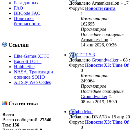
База данных
Добавлено
Armankessilon
» 17 
FAQ
Форум:
Новости сайта
BBCode FAQ
1
Политика
Комментарии
безопасности
162695
Просмотров
Последнее сообщение
Armankessilon
Ссылки
14 янв 2026, 09:36
ТОТТ 1.5.3
Elite-Games X3TC
Добавлено
Groundwalker
» 08 
Egosoft TOTT
Форум:
Новости X3: Time Of
HubbleSite
0
NASA. Трансляции
Комментарии
с зондов SOHO
249064
All Sity Web-Codes
Просмотров
Последнее сообщение
Groundwalker
08 мар 2019, 18:39
Статистика
Combo Mod
Всего
Добавлено
DNA78
» 15 апр 20
Всего сообщений:
27540
Форум:
Новости X3: Time Of
Тем:
156
0