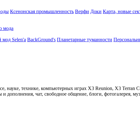
воды
Ксенонская промышленность
Верфи
Доки
Карта, новые сек
о мода
 мод Selen'a
BackGround's
Планетарные туманности
Персональн
 науке, технике, компьютерных играх X3 Reunion, X3 Terran Conf
 дополнения, чат, свободное общение, блоги, фотогалерея, муз