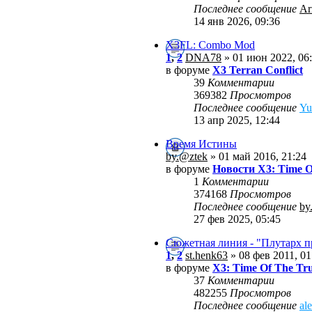
Последнее сообщение
Ar
14 янв 2026, 09:36
X3FL: Combo Mod
1
,
2
DNA78
» 01 июн 2022, 06
в форуме
X3 Terran Conflict
39
Комментарии
369382
Просмотров
Последнее сообщение
Yu
13 апр 2025, 12:44
Время Истины
by.@ztek
» 01 май 2016, 21:24
в форуме
Новости X3: Time O
1
Комментарии
374168
Просмотров
Последнее сообщение
by
27 фев 2025, 05:45
Сюжетная линия - "Плутарх 
1
,
2
st.henk63
» 08 фев 2011, 01
в форуме
X3: Time Of The Tr
37
Комментарии
482255
Просмотров
Последнее сообщение
al