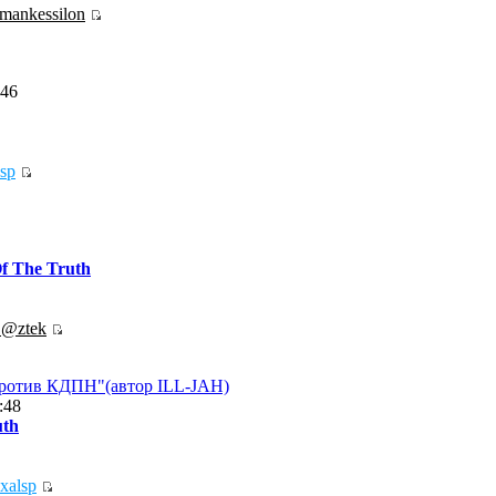
mankessilon
:46
sp
f The Truth
.@ztek
против КДПН"(автор ILL-JAH)
:48
uth
exalsp