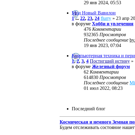
29 янв 2024, 05:53
Мод Новый Вавилон
1
...
22
,
23
,
24
flurry
» 23 апр 20
в форуме
Хобби и увлечения
476
Комментарии
932365
Просмотров
Последнее сообщение
by
19 янв 2023, 07:04
Компьютерная техника и пери
1
,
2
,
3
,
4
Постигший истину
» 
в форуме
Железный форум
62
Комментарии
614830
Просмотров
Последнее сообщение
M
01 июл 2022, 08:23
Последний блог
Космическая и немного Земная по
Будем отслеживать состояние нашего