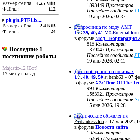
Размер файла:
4.25 MiB
1893449
Просмотров
Файлы:
112
Последнее сообщение
Л
19 апр 2026, 02:37
plugin.PTEI.ix....
Размер файла:
2.4 KiB
Вопросница по моду АМТ
Файлы:
24
1
...
39
,
40
,
41
M0-Enternal forc
в форуме
Мод "Корпорация
815
Комментарии
Последние 1
1359045
Просмотров
Последнее сообщение
Л
посетившие роботы
19 апр 2026, 02:11
Majestic-12 [Bot]
Для сообщений об ошибках
17 минут назад
1
...
48
,
49
,
50
st.henk63
» 07 фе
в форуме
X3: Time Of The Tr
993
Комментарии
1563921
Просмотров
Последнее сообщение
Ni
15 янв 2026, 19:28
Технические объявления
Armankessilon
» 17 май 2025, 0
в форуме
Новости сайта
1
Комментарии
162695
Просмотров