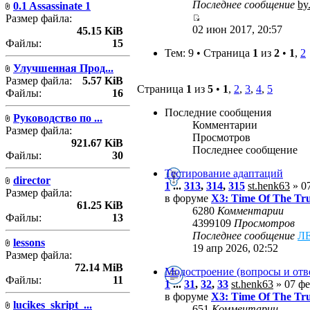
Последнее сообщение
by
0.1 Assassinate 1
Размер файла:
02 июн 2017, 20:57
45.15 KiB
Файлы:
15
Тем: 9 • Страница
1
из
2
•
1
,
2
Улучшенная Прод...
Размер файла:
5.57 KiB
Страница
1
из
5
•
1
,
2
,
3
,
4
,
5
Файлы:
16
Последние сообщения
Руководство по ...
Комментарии
Размер файла:
Просмотров
921.67 KiB
Последнее сообщение
Файлы:
30
Тестирование адаптаций
director
1
...
313
,
314
,
315
st.henk63
» 07
Размер файла:
в форуме
X3: Time Of The Tr
61.25 KiB
6280
Комментарии
Файлы:
13
4399109
Просмотров
Последнее сообщение
Л
lessons
19 апр 2026, 02:52
Размер файла:
72.14 MiB
Модостроение (вопросы и отв
Файлы:
11
1
...
31
,
32
,
33
st.henk63
» 07 фе
в форуме
X3: Time Of The Tr
lucikes_skript_...
651
Комментарии