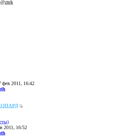
.@ztek
 фев 2011, 16:42
uth
ЕОПАРД
еты)
в 2011, 16:52
uth