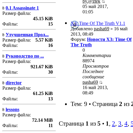
by.@ztek
05 май 2017,
0.1 Assassinate 1
01:05
Размер файла:
45.15 KiB
X3: Time Of The Truth V1.1
Файлы:
15
Добавлено
pasha69
» 16 май
2013, 08:49
Улучшенная Прод...
Форум:
Новости X3: Time Of
Размер файла:
5.57 KiB
The Truth
Файлы:
16
0
Комментарии
Руководство по ...
88974
Размер файла:
Просмотров
921.67 KiB
Последнее
Файлы:
30
сообщение
pasha69
director
16 май 2013,
Размер файла:
08:49
61.25 KiB
Файлы:
13
Тем: 9 • Страница
2
из
lessons
Размер файла:
72.14 MiB
Страница
1
из
5
•
1
,
2
,
3
,
4
,
Файлы:
11