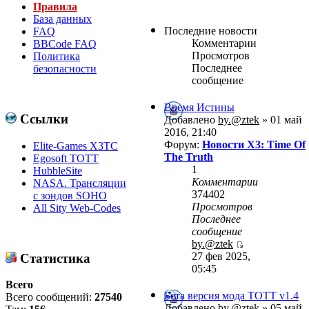
Правила
База данных
Последние новости
FAQ
Комментарии
BBCode FAQ
Просмотров
Политика
Последнее
безопасности
сообщение
Время Истины
Ссылки
Добавлено
by.@ztek
» 01 май
2016, 21:40
Форум:
Новости X3: Time Of
Elite-Games X3TC
The Truth
Egosoft TOTT
1
HubbleSite
Комментарии
NASA. Трансляции
374402
с зондов SOHO
Просмотров
All Sity Web-Codes
Последнее
сообщение
by.@ztek
27 фев 2025,
Статистика
05:45
Всего
Бета версия мода ТОТТ v1.4
Всего сообщений:
27540
Добавлено
by.@ztek
» 05 май