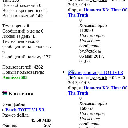
Тем:
156
2017, 01:00
Всего объявлений
0
Форум:
Новости X3: Time Of
Всего закрепленных
11
The Truth
Всего вложений
149
0
Комментарии
Тем за день:
0
110999
Сообщений в день:
6
Просмотров
Людей за день:
1
Последнее
Тем на человека:
0
сообщение
Сообщений на человека:
by.@ztek
6
05 май 2017,
Сообщений на тему:
177
01:00
Пользователей:
4262
Новый пользователь:
Бета-версия мода ТОТТv1.3
Komissar603
Добавлено
by.@ztek
» 05 май
2017, 01:05
Форум:
Новости X3: Time Of
The Truth
Вложения
0
Комментарии
Имя файла
160057
Patch TOTT V1.5.3
Просмотров
Размер файла:
Последнее
45.58 MiB
сообщение
Файлы:
567