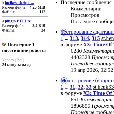
Последние сообщения
lucikes_skript_...
Размер файла:
4.25 MiB
Комментарии
Файлы:
112
Просмотров
Последнее сообще
plugin.PTEI.ix....
Размер файла:
2.4 KiB
Файлы:
24
Тестирование адаптаци
1
...
313
,
314
,
315
st.he
в форуме
X3: Time Of 
Последние 1
посетившие роботы
6280
Комментари
4402328
Просмот
Yandex [Bot]
Последнее сообще
24 минуты назад
19 апр 2026, 02:52
Модостроение (вопрос
1
...
31
,
32
,
33
st.henk63
в форуме
X3: Time Of 
651
Комментарии
1896855
Просмот
Последнее сообще