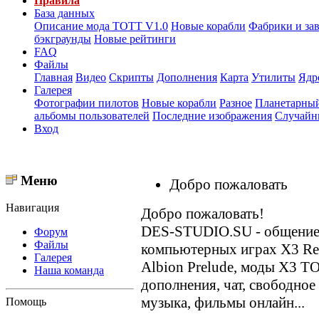
Правила
База данных
Описание мода ТОТТ V1.0
Новые корабли
Фабрики и за
бэкграунды
Новые рейтинги
FAQ
Файлы
Главная
Видео
Скрипты
Дополнения
Карта
Утилиты
Ядр
Галерея
Фотографии пилотов
Новые корабли
Разное
Планетарный
альбомы пользователей
Последние изображения
Случайн
Вход
Меню
Добро пожаловать
Навигация
Добро пожаловать!
DES-STUDIO.SU - общение о
Форум
Файлы
компьютерных играх X3 Reun
Галерея
Albion Prelude, моды X3 T
Наша команда
дополнения, чат, свободное
музыка, фильмы онлайн...
Помощь