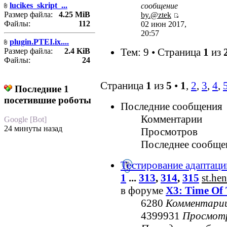
lucikes_skript_...
сообщение
Размер файла:
4.25 MiB
by.@ztek
Файлы:
112
02 июн 2017,
20:57
plugin.PTEI.ix....
Тем: 9 • Страница
1
из
Размер файла:
2.4 KiB
Файлы:
24
Страница
1
из
5
•
1
,
2
,
3
,
4
,
Последние 1
посетившие роботы
Последние сообщения
Комментарии
Google [Bot]
24 минуты назад
Просмотров
Последнее сообще
Тестирование адаптаци
1
...
313
,
314
,
315
st.he
в форуме
X3: Time Of 
6280
Комментари
4399931
Просмот