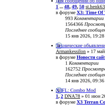
Для сообщений об оши
1
...
48
,
49
,
50
st.henk63
в форуме
X3: Time Of 
993
Комментарии
1564366
Просмот
Последнее сообще
15 янв 2026, 19:28
Технические объявлен
Armankessilon
» 17 май
в форуме
Новости сай
1
Комментарии
162752
Просмотр
Последнее сообще
14 янв 2026, 09:36
X3FL: Combo Mod
1
,
2
DNA78
» 01 июн 2
в форуме
X3 Terran Co