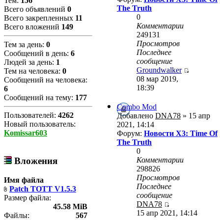
Тем:
156
The Truth
Всего объявлений
0
0
Всего закрепленных
11
Комментарии
Всего вложений
149
249131
Просмотров
Тем за день:
0
Последнее
Сообщений в день:
6
сообщение
Людей за день:
1
Groundwalker
Тем на человека:
0
08 мар 2019,
Сообщений на человека:
18:39
6
Сообщений на тему:
177
Combo Mod
Пользователей:
4262
Добавлено
DNA78
» 15 апр
Новый пользователь:
2021, 14:14
Komissar603
Форум:
Новости X3: Time Of
The Truth
0
Комментарии
Вложения
298826
Просмотров
Имя файла
Последнее
Patch TOTT V1.5.3
сообщение
Размер файла:
DNA78
45.58 MiB
15 апр 2021, 14:14
Файлы:
567