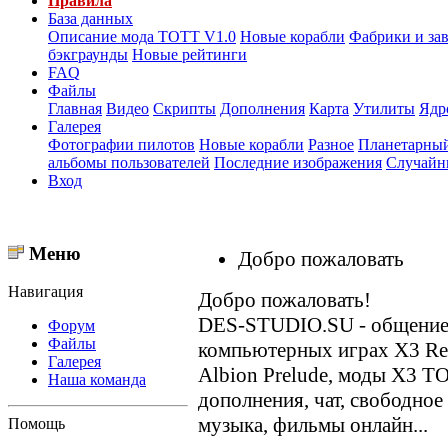
Правила
База данных
Описание мода ТОТТ V1.0
Новые корабли
Фабрики и за
бэкграунды
Новые рейтинги
FAQ
Файлы
Главная
Видео
Скрипты
Дополнения
Карта
Утилиты
Ядр
Галерея
Фотографии пилотов
Новые корабли
Разное
Планетарный
альбомы пользователей
Последние изображения
Случайн
Вход
Меню
Добро пожаловать
Навигация
Добро пожаловать!
DES-STUDIO.SU - общение о
Форум
Файлы
компьютерных играх X3 Reun
Галерея
Albion Prelude, моды X3 T
Наша команда
дополнения, чат, свободное
музыка, фильмы онлайн...
Помощь