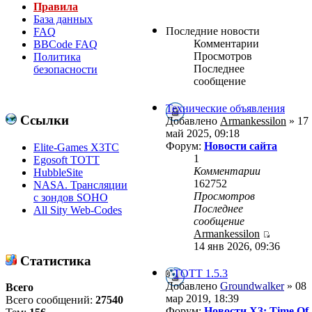
Правила
База данных
Последние новости
FAQ
Комментарии
BBCode FAQ
Просмотров
Политика
Последнее
безопасности
сообщение
Технические объявления
Ссылки
Добавлено
Armankessilon
» 17
май 2025, 09:18
Форум:
Новости сайта
Elite-Games X3TC
1
Egosoft TOTT
Комментарии
HubbleSite
162752
NASA. Трансляции
Просмотров
с зондов SOHO
Последнее
All Sity Web-Codes
сообщение
Armankessilon
14 янв 2026, 09:36
Статистика
ТОТТ 1.5.3
Добавлено
Groundwalker
» 08
Всего
мар 2019, 18:39
Всего сообщений:
27540
Форум:
Новости X3: Time Of