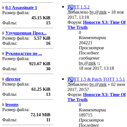
TOTT 1.5.2
0.1 Assassinate 1
Добавлено
by.@ztek
» 18 ноя
Размер файла:
2017, 13:18
45.15 KiB
Форум:
Новости X3: Time Of
Файлы:
15
The Truth
0
Улучшенная Прод...
Комментарии
Размер файла:
5.57 KiB
204221
Файлы:
16
Просмотров
Последнее
Руководство по ...
сообщение
Размер файла:
by.@ztek
921.67 KiB
18 ноя 2017, 13:18
Файлы:
30
director
TOTT 1.5 & Patch TOTT 1.5.1
Размер файла:
Добавлено
by.@ztek
» 02 июн
61.25 KiB
2017, 20:57
Файлы:
13
Форум:
Новости X3: Time Of
The Truth
lessons
0
Размер файла:
Комментарии
72.14 MiB
189715
Файлы:
11
Просмотров
Последнее