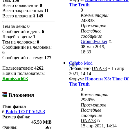
Тем:
156
The Truth
Всего объявлений
0
0
Всего закрепленных
11
Комментарии
Всего вложений
149
248838
Просмотров
Тем за день:
0
Последнее
Сообщений в день:
6
сообщение
Людей за день:
1
Groundwalker
Тем на человека:
0
08 мар 2019,
Сообщений на человека:
18:39
6
Сообщений на тему:
177
Combo Mod
Пользователей:
4262
Добавлено
DNA78
» 15 апр
Новый пользователь:
2021, 14:14
Komissar603
Форум:
Новости X3: Time Of
The Truth
0
Комментарии
Вложения
298656
Просмотров
Имя файла
Последнее
Patch TOTT V1.5.3
сообщение
Размер файла:
DNA78
45.58 MiB
15 апр 2021, 14:14
Файлы:
567