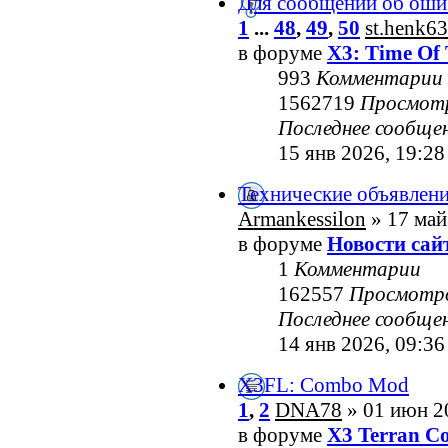
Для сообщений об оши
1
...
48
,
49
,
50
st.henk63
в форуме
X3: Time Of 
993
Комментарии
1562719
Просмот
Последнее сообще
15 янв 2026, 19:28
Технические объявлен
Armankessilon
» 17 май
в форуме
Новости сай
1
Комментарии
162557
Просмотр
Последнее сообще
14 янв 2026, 09:36
X3FL: Combo Mod
1
,
2
DNA78
» 01 июн 2
в форуме
X3 Terran Co