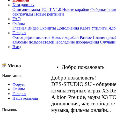
Правила
База данных
Описание мода ТОТТ V1.0
Новые корабли
Фабрики и за
бэкграунды
Новые рейтинги
FAQ
Файлы
Главная
Видео
Скрипты
Дополнения
Карта
Утилиты
Ядр
Галерея
Фотографии пилотов
Новые корабли
Разное
Планетарный
альбомы пользователей
Последние изображения
Случайн
Вход
Меню
Добро пожаловать
Навигация
Добро пожаловать!
DES-STUDIO.SU - общение о
Форум
Файлы
компьютерных играх X3 Reun
Галерея
Albion Prelude, моды X3 T
Наша команда
дополнения, чат, свободное
музыка, фильмы онлайн...
Помощь