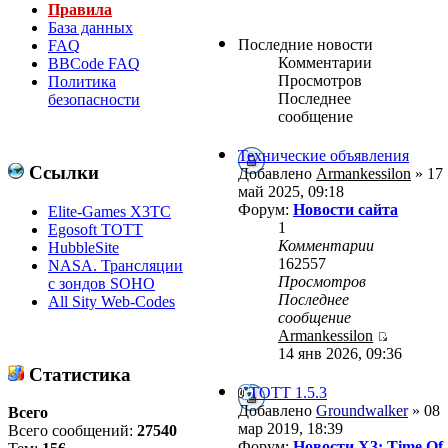
Правила
База данных
Последние новости
FAQ
Комментарии
BBCode FAQ
Просмотров
Политика
Последнее
безопасности
сообщение
Технические объявления
Ссылки
Добавлено
Armankessilon
» 17
май 2025, 09:18
Форум:
Новости сайта
Elite-Games X3TC
1
Egosoft TOTT
Комментарии
HubbleSite
162557
NASA. Трансляции
Просмотров
с зондов SOHO
Последнее
All Sity Web-Codes
сообщение
Armankessilon
14 янв 2026, 09:36
Статистика
ТОТТ 1.5.3
Добавлено
Groundwalker
» 08
Всего
мар 2019, 18:39
Всего сообщений:
27540
Форум:
Новости X3: Time Of