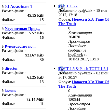
TOTT 1.5.2
0.1 Assassinate 1
Добавлено
by.@ztek
» 18 ноя
Размер файла:
2017, 13:18
45.15 KiB
Форум:
Новости X3: Time Of
Файлы:
15
The Truth
0
Улучшенная Прод...
Комментарии
Размер файла:
5.57 KiB
204070
Файлы:
16
Просмотров
Последнее
Руководство по ...
сообщение
Размер файла:
by.@ztek
921.67 KiB
18 ноя 2017, 13:18
Файлы:
30
director
TOTT 1.5 & Patch TOTT 1.5.1
Размер файла:
Добавлено
by.@ztek
» 02 июн
61.25 KiB
2017, 20:57
Файлы:
13
Форум:
Новости X3: Time Of
The Truth
lessons
0
Размер файла:
Комментарии
72.14 MiB
189544
Файлы:
11
Просмотров
Последнее