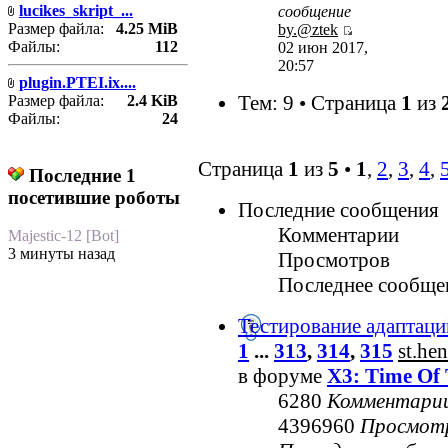
lucikes_skript_...
сообщение
Размер файла:
4.25 MiB
by.@ztek
Файлы:
112
02 июн 2017,
20:57
plugin.PTEI.ix....
Тем: 9 • Страница
1
из
Размер файла:
2.4 KiB
Файлы:
24
Страница
1
из
5
•
1
,
2
,
3
,
4
,
Последние 1
посетившие роботы
Последние сообщения
Комментарии
Majestic-12 [Bot]
3 минуты назад
Просмотров
Последнее сообще
Тестирование адаптаци
1
...
313
,
314
,
315
st.he
в форуме
X3: Time Of 
6280
Комментари
4396960
Просмот