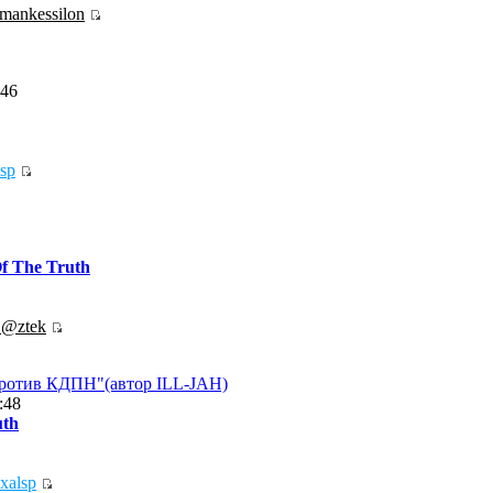
mankessilon
:46
sp
f The Truth
.@ztek
против КДПН"(автор ILL-JAH)
:48
uth
exalsp