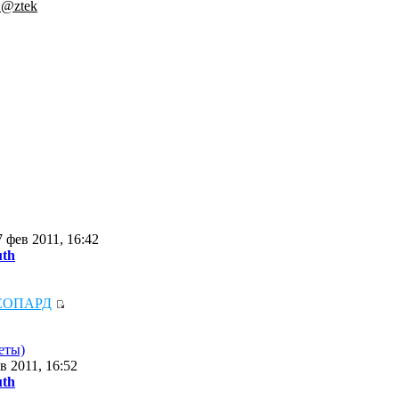
.@ztek
 фев 2011, 16:42
uth
ЕОПАРД
еты)
в 2011, 16:52
uth