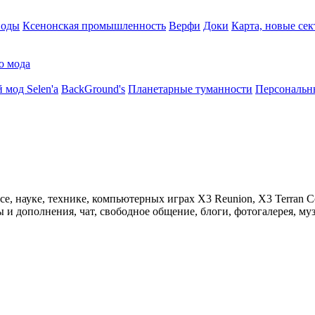
воды
Ксенонская промышленность
Верфи
Доки
Карта, новые сек
о мода
 мод Selen'a
BackGround's
Планетарные туманности
Персональн
 науке, технике, компьютерных играх X3 Reunion, X3 Terran Conf
 дополнения, чат, свободное общение, блоги, фотогалерея, муз