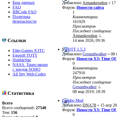
База данных
Добавлено
Armankessilon
» 17 
FAQ
Форум:
Новости сайта
BBCode FAQ
1
Политика
Комментарии
безопасности
161929
Просмотров
Последнее сообщение
Armankessilon
Ссылки
14 янв 2026, 09:36
ТОТТ 1.5.3
Elite-Games X3TC
Добавлено
Groundwalker
» 08 
Egosoft TOTT
Форум:
Новости X3: Time Of
HubbleSite
0
NASA. Трансляции
Комментарии
с зондов SOHO
247916
All Sity Web-Codes
Просмотров
Последнее сообщение
Groundwalker
08 мар 2019, 18:39
Статистика
Combo Mod
Всего
Добавлено
DNA78
» 15 апр 20
Всего сообщений:
27540
Форум:
Новости X3: Time Of
Тем:
156
0