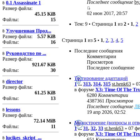
Последнее сообщение
by
0.1 Assassinate 1
Размер файла:
02 июн 2017, 20:57
45.15 KiB
Файлы:
15
Тем: 9 • Страница
1
из
2
•
1
,
2
Улучшенная Прод...
Размер файла:
5.57 KiB
Страница
1
из
5
•
1
,
2
,
3
,
4
,
5
Файлы:
16
Последние сообщения
Руководство по ...
Комментарии
Размер файла:
Просмотров
921.67 KiB
Последнее сообщение
Файлы:
30
Тестирование адаптаций
director
1
...
313
,
314
,
315
st.henk63
» 07
Размер файла:
в форуме
X3: Time Of The Tr
61.25 KiB
6280
Комментарии
Файлы:
13
4387361
Просмотров
Последнее сообщение
Л
lessons
19 апр 2026, 02:52
Размер файла:
72.14 MiB
Модостроение (вопросы и отв
Файлы:
11
1
...
31
,
32
,
33
st.henk63
» 07 фе
в форуме
X3: Time Of The Tr
lucikes_skript_...
651
Комментарии