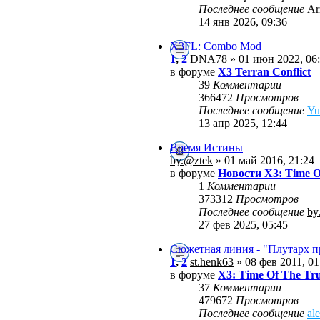
Последнее сообщение
Ar
14 янв 2026, 09:36
X3FL: Combo Mod
1
,
2
DNA78
» 01 июн 2022, 06
в форуме
X3 Terran Conflict
39
Комментарии
366472
Просмотров
Последнее сообщение
Yu
13 апр 2025, 12:44
Время Истины
by.@ztek
» 01 май 2016, 21:24
в форуме
Новости X3: Time O
1
Комментарии
373312
Просмотров
Последнее сообщение
by
27 фев 2025, 05:45
Сюжетная линия - "Плутарх 
1
,
2
st.henk63
» 08 фев 2011, 01
в форуме
X3: Time Of The Tr
37
Комментарии
479672
Просмотров
Последнее сообщение
al