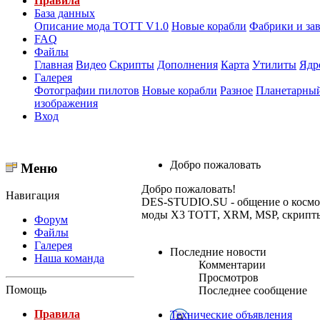
Правила
База данных
Описание мода ТОТТ V1.0
Новые корабли
Фабрики и за
FAQ
Файлы
Главная
Видео
Скрипты
Дополнения
Карта
Утилиты
Ядр
Галерея
Фотографии пилотов
Новые корабли
Разное
Планетарный
изображения
Вход
Добро пожаловать
Меню
Добро пожаловать!
Навигация
DES-STUDIO.SU - общение о космосе,
моды X3 TOTT, XRM, MSP, скрипты и
Форум
Файлы
Галерея
Последние новости
Наша команда
Комментарии
Просмотров
Помощь
Последнее сообщение
Правила
Технические объявления