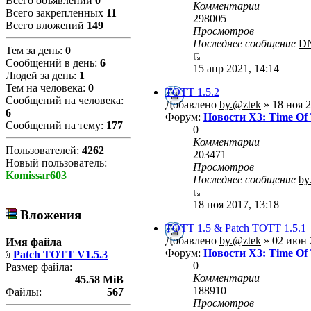
Всего объявлений
0
Комментарии
Всего закрепленных
11
298005
Всего вложений
149
Просмотров
Последнее сообщение
D
Тем за день:
0
Сообщений в день:
6
15 апр 2021, 14:14
Людей за день:
1
Тем на человека:
0
TOTT 1.5.2
Сообщений на человека:
Добавлено
by.@ztek
» 18 ноя 2
6
Форум:
Новости X3: Time Of
Сообщений на тему:
177
0
Комментарии
Пользователей:
4262
203471
Новый пользователь:
Просмотров
Komissar603
Последнее сообщение
by
18 ноя 2017, 13:18
Вложения
TOTT 1.5 & Patch TOTT 1.5.1
Добавлено
by.@ztek
» 02 июн 
Имя файла
Форум:
Новости X3: Time Of
Patch TOTT V1.5.3
0
Размер файла:
Комментарии
45.58 MiB
188910
Файлы:
567
Просмотров