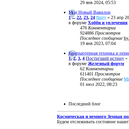
29 янв 2024, 05:53
Мод Новый Вавилон
1
...
22
,
23
,
24
flurry
» 23 апр 20
в форуме
Хобби и увлечения
476
Комментарии
924886
Просмотров
Последнее сообщение
by
19 янв 2023, 07:04
Компьютерная техника и пери
1
,
2
,
3
,
4
Постигший истину
» 
в форуме
Железный форум
62
Комментарии
611401
Просмотров
Последнее сообщение
M
01 июл 2022, 08:23
Последний блог
Космическая и немного Земная по
Будем отслеживать состояние нашего