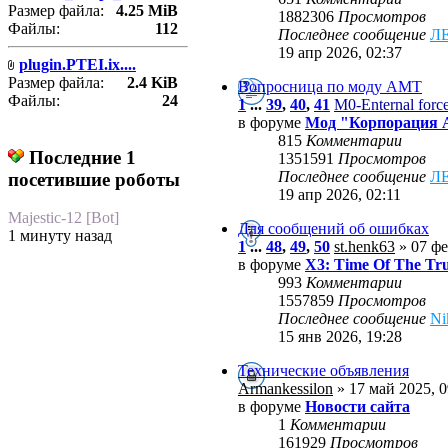
Размер файла:
4.25 MiB
1882306
Просмотров
Файлы:
112
Последнее сообщение
Л
19 апр 2026, 02:37
plugin.PTEI.ix....
Размер файла:
2.4 KiB
Вопросница по моду АМТ
Файлы:
24
1
...
39
,
40
,
41
M0-Enternal forc
в форуме
Мод "Корпорация
815
Комментарии
Последние 1
1351591
Просмотров
Последнее сообщение
Л
посетившие роботы
19 апр 2026, 02:11
Majestic-12 [Bot]
Для сообщений об ошибках
1 минуту назад
1
...
48
,
49
,
50
st.henk63
» 07 фе
в форуме
X3: Time Of The Tr
993
Комментарии
1557859
Просмотров
Последнее сообщение
Ni
15 янв 2026, 19:28
Технические объявления
Armankessilon
» 17 май 2025, 0
в форуме
Новости сайта
1
Комментарии
161929
Просмотров