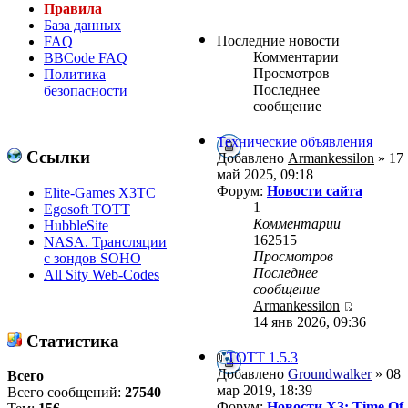
Правила
База данных
Последние новости
FAQ
Комментарии
BBCode FAQ
Просмотров
Политика
Последнее
безопасности
сообщение
Технические объявления
Ссылки
Добавлено
Armankessilon
» 17
май 2025, 09:18
Форум:
Новости сайта
Elite-Games X3TC
1
Egosoft TOTT
Комментарии
HubbleSite
162515
NASA. Трансляции
Просмотров
с зондов SOHO
Последнее
All Sity Web-Codes
сообщение
Armankessilon
14 янв 2026, 09:36
Статистика
ТОТТ 1.5.3
Добавлено
Groundwalker
» 08
Всего
мар 2019, 18:39
Всего сообщений:
27540
Форум:
Новости X3: Time Of