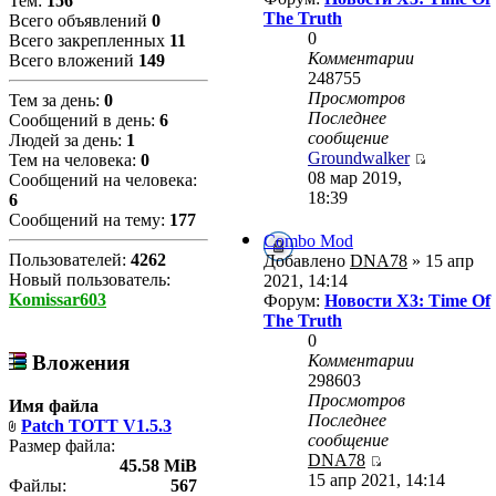
Тем:
156
The Truth
Всего объявлений
0
0
Всего закрепленных
11
Комментарии
Всего вложений
149
248755
Просмотров
Тем за день:
0
Последнее
Сообщений в день:
6
сообщение
Людей за день:
1
Groundwalker
Тем на человека:
0
08 мар 2019,
Сообщений на человека:
18:39
6
Сообщений на тему:
177
Combo Mod
Пользователей:
4262
Добавлено
DNA78
» 15 апр
Новый пользователь:
2021, 14:14
Komissar603
Форум:
Новости X3: Time Of
The Truth
0
Комментарии
Вложения
298603
Просмотров
Имя файла
Последнее
Patch TOTT V1.5.3
сообщение
Размер файла:
DNA78
45.58 MiB
15 апр 2021, 14:14
Файлы:
567