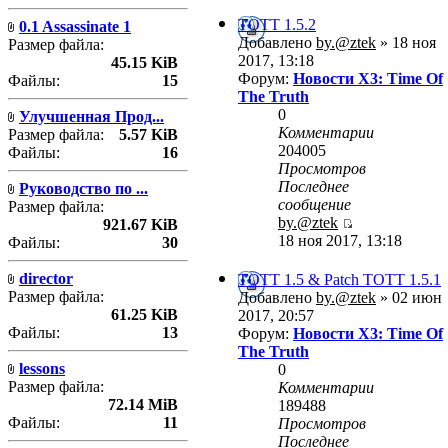
TOTT 1.5.2
0.1 Assassinate 1
Добавлено
by.@ztek
» 18 ноя
Размер файла:
2017, 13:18
45.15 KiB
Форум:
Новости X3: Time Of
Файлы:
15
The Truth
0
Улучшенная Прод...
Комментарии
Размер файла:
5.57 KiB
204005
Файлы:
16
Просмотров
Последнее
Руководство по ...
сообщение
Размер файла:
by.@ztek
921.67 KiB
18 ноя 2017, 13:18
Файлы:
30
director
TOTT 1.5 & Patch TOTT 1.5.1
Размер файла:
Добавлено
by.@ztek
» 02 июн
61.25 KiB
2017, 20:57
Файлы:
13
Форум:
Новости X3: Time Of
The Truth
lessons
0
Размер файла:
Комментарии
72.14 MiB
189488
Файлы:
11
Просмотров
Последнее