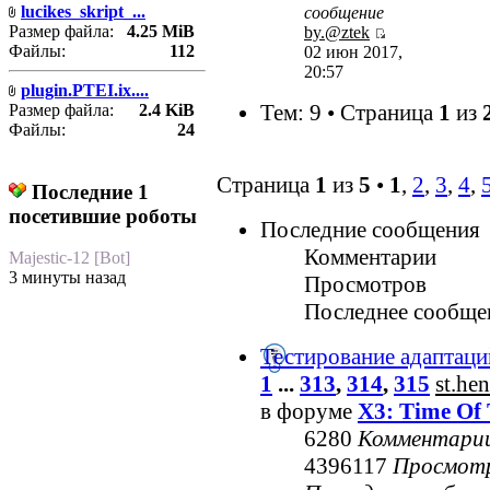
lucikes_skript_...
сообщение
Размер файла:
4.25 MiB
by.@ztek
Файлы:
112
02 июн 2017,
20:57
plugin.PTEI.ix....
Тем: 9 • Страница
1
из
Размер файла:
2.4 KiB
Файлы:
24
Страница
1
из
5
•
1
,
2
,
3
,
4
,
Последние 1
посетившие роботы
Последние сообщения
Комментарии
Majestic-12 [Bot]
3 минуты назад
Просмотров
Последнее сообще
Тестирование адаптаци
1
...
313
,
314
,
315
st.he
в форуме
X3: Time Of 
6280
Комментари
4396117
Просмот