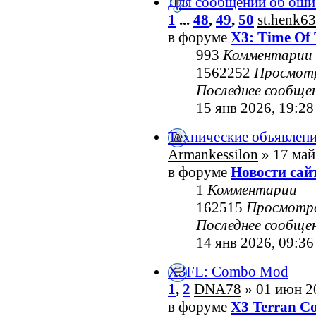
Для сообщений об оши
1
...
48
,
49
,
50
st.henk63
в форуме
X3: Time Of 
993
Комментарии
1562252
Просмот
Последнее сообще
15 янв 2026, 19:28
Технические объявлен
Armankessilon
» 17 май
в форуме
Новости сай
1
Комментарии
162515
Просмотр
Последнее сообще
14 янв 2026, 09:36
X3FL: Combo Mod
1
,
2
DNA78
» 01 июн 2
в форуме
X3 Terran Co