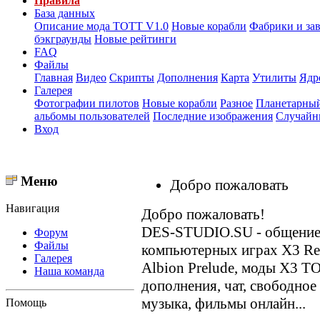
Правила
База данных
Описание мода ТОТТ V1.0
Новые корабли
Фабрики и за
бэкграунды
Новые рейтинги
FAQ
Файлы
Главная
Видео
Скрипты
Дополнения
Карта
Утилиты
Ядр
Галерея
Фотографии пилотов
Новые корабли
Разное
Планетарный
альбомы пользователей
Последние изображения
Случайн
Вход
Меню
Добро пожаловать
Навигация
Добро пожаловать!
DES-STUDIO.SU - общение о
Форум
Файлы
компьютерных играх X3 Reun
Галерея
Albion Prelude, моды X3 T
Наша команда
дополнения, чат, свободное
музыка, фильмы онлайн...
Помощь