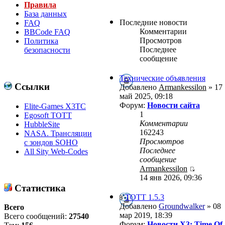
Правила
База данных
Последние новости
FAQ
Комментарии
BBCode FAQ
Просмотров
Политика
Последнее
безопасности
сообщение
Технические объявления
Ссылки
Добавлено
Armankessilon
» 17
май 2025, 09:18
Форум:
Новости сайта
Elite-Games X3TC
1
Egosoft TOTT
Комментарии
HubbleSite
162243
NASA. Трансляции
Просмотров
с зондов SOHO
Последнее
All Sity Web-Codes
сообщение
Armankessilon
14 янв 2026, 09:36
Статистика
ТОТТ 1.5.3
Добавлено
Groundwalker
» 08
Всего
мар 2019, 18:39
Всего сообщений:
27540
Форум:
Новости X3: Time Of