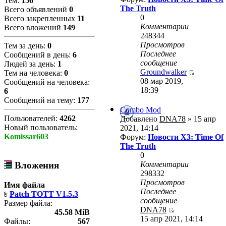
Тем:
156
The Truth
Всего объявлений
0
0
Всего закрепленных
11
Комментарии
Всего вложений
149
248344
Просмотров
Тем за день:
0
Последнее
Сообщений в день:
6
сообщение
Людей за день:
1
Groundwalker
Тем на человека:
0
08 мар 2019,
Сообщений на человека:
18:39
6
Сообщений на тему:
177
Combo Mod
Пользователей:
4262
Добавлено
DNA78
» 15 апр
Новый пользователь:
2021, 14:14
Komissar603
Форум:
Новости X3: Time Of
The Truth
0
Комментарии
Вложения
298332
Просмотров
Имя файла
Последнее
Patch TOTT V1.5.3
сообщение
Размер файла:
DNA78
45.58 MiB
15 апр 2021, 14:14
Файлы:
567