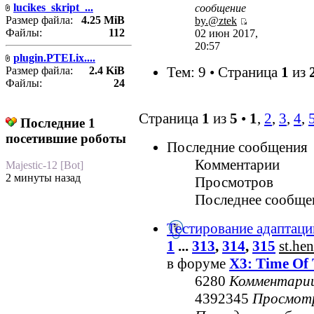
lucikes_skript_...
сообщение
Размер файла:
4.25 MiB
by.@ztek
Файлы:
112
02 июн 2017,
20:57
plugin.PTEI.ix....
Тем: 9 • Страница
1
из
Размер файла:
2.4 KiB
Файлы:
24
Страница
1
из
5
•
1
,
2
,
3
,
4
,
Последние 1
посетившие роботы
Последние сообщения
Комментарии
Majestic-12 [Bot]
2 минуты назад
Просмотров
Последнее сообще
Тестирование адаптаци
1
...
313
,
314
,
315
st.he
в форуме
X3: Time Of 
6280
Комментари
4392345
Просмот