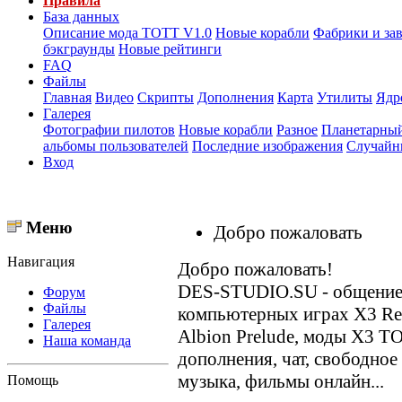
Правила
База данных
Описание мода ТОТТ V1.0
Новые корабли
Фабрики и за
бэкграунды
Новые рейтинги
FAQ
Файлы
Главная
Видео
Скрипты
Дополнения
Карта
Утилиты
Ядр
Галерея
Фотографии пилотов
Новые корабли
Разное
Планетарный
альбомы пользователей
Последние изображения
Случайн
Вход
Меню
Добро пожаловать
Навигация
Добро пожаловать!
DES-STUDIO.SU - общение о
Форум
Файлы
компьютерных играх X3 Reun
Галерея
Albion Prelude, моды X3 T
Наша команда
дополнения, чат, свободное
музыка, фильмы онлайн...
Помощь