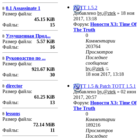
TOTT 1.5.2
0.1 Assassinate 1
Добавлено
by.@ztek
» 18 ноя
Размер файла:
2017, 13:18
45.15 KiB
Форум:
Новости X3: Time Of
Файлы:
15
The Truth
0
Улучшенная Прод...
Комментарии
Размер файла:
5.57 KiB
203764
Файлы:
16
Просмотров
Последнее
Руководство по ...
сообщение
Размер файла:
by.@ztek
921.67 KiB
18 ноя 2017, 13:18
Файлы:
30
director
TOTT 1.5 & Patch TOTT 1.5.1
Размер файла:
Добавлено
by.@ztek
» 02 июн
61.25 KiB
2017, 20:57
Файлы:
13
Форум:
Новости X3: Time Of
The Truth
lessons
0
Размер файла:
Комментарии
72.14 MiB
189216
Файлы:
11
Просмотров
Последнее