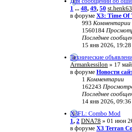
Для сообщений об оши
1
...
48
,
49
,
50
st.henk63
в форуме
X3: Time Of 
993
Комментарии
1560184
Просмот
Последнее сообще
15 янв 2026, 19:28
Технические объявлен
Armankessilon
» 17 май
в форуме
Новости сай
1
Комментарии
162243
Просмотр
Последнее сообще
14 янв 2026, 09:36
X3FL: Combo Mod
1
,
2
DNA78
» 01 июн 2
в форуме
X3 Terran Co