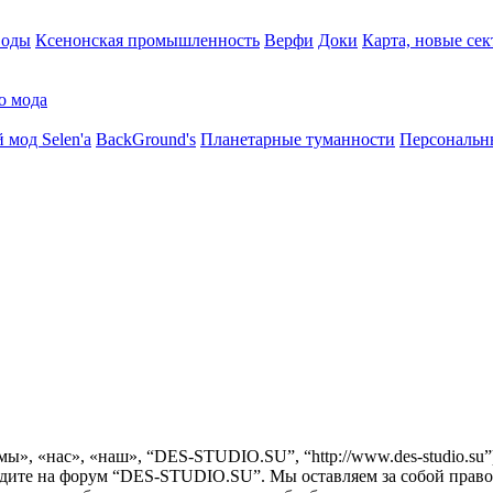
воды
Ксенонская промышленность
Верфи
Доки
Карта, новые сек
о мода
 мод Selen'a
BackGround's
Планетарные туманности
Персональн
ы», «нас», «наш», “DES-STUDIO.SU”, “http://www.des-studio.su
одите на форум “DES-STUDIO.SU”. Мы оставляем за собой право