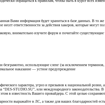
иодически обращаться к правилам, чтобы быть в курсе всех из
казанная Вами информация будет храниться в базе данных. В то ж
 несет ответственности за действия хакеров, которые могут по
ь таковую, внимательно изучите форум и почитайте существующие 
ли безграмотно, использующие сленг (за исключением терминов,
нимальное наказание — устное предупреждение
афического характера, угроз и призывов к национальной розни,
рума “DES-STUDIO.SU”, или международного законодательства. 
этом в известность Вашего провайдера. С этой целью сохраняют
арности выражайте в ЛС, а также для ваших благодарностей ест