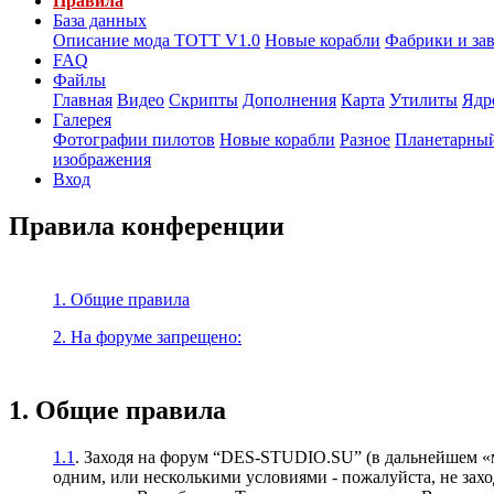
Правила
База данных
Описание мода ТОТТ V1.0
Новые корабли
Фабрики и за
FAQ
Файлы
Главная
Видео
Скрипты
Дополнения
Карта
Утилиты
Ядр
Галерея
Фотографии пилотов
Новые корабли
Разное
Планетарный
изображения
Вход
Правила конференции
1. Общие правила
2. На форуме запрещено:
1. Общие правила
1.1
. Заходя на форум “DES-STUDIO.SU” (в дальнейшем «м
одним, или несколькими условиями - пожалуйста, не зах