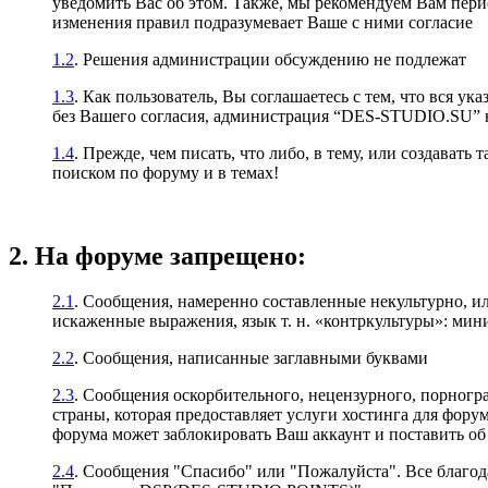
уведомить Вас об этом. Также, мы рекомендуем Вам пер
изменения правил подразумевает Ваше с ними согласие
1.2
. Решения администрации обсуждению не подлежат
1.3
. Как пользователь, Вы соглашаетесь с тем, что вся у
без Вашего согласия, администрация “DES-STUDIO.SU” не
1.4
. Прежде, чем писать, что либо, в тему, или создават
поиском по форуму и в темах!
2. На форуме запрещено:
2.1
. Сообщения, намеренно составленные некультурно, и
искаженные выражения, язык т. н. «контркультуры»: ми
2.2
. Сообщения, написанные заглавными буквами
2.3
. Сообщения оскорбительного, нецензурного, порногр
страны, которая предоставляет услуги хостинга для фо
форума может заблокировать Ваш аккаунт и поставить об 
2.4
. Сообщения "Спасибо" или "Пожалуйста". Все благод