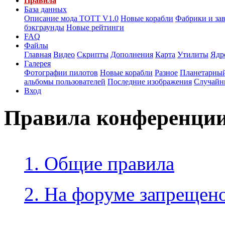
Правила
База данных
Описание мода ТОТТ V1.0
Новые корабли
Фабрики и за
бэкграунды
Новые рейтинги
FAQ
Файлы
Главная
Видео
Скрипты
Дополнения
Карта
Утилиты
Ядр
Галерея
Фотографии пилотов
Новые корабли
Разное
Планетарный
альбомы пользователей
Последние изображения
Случайн
Вход
Правила конференци
1. Общие правила
2. На форуме запрещено