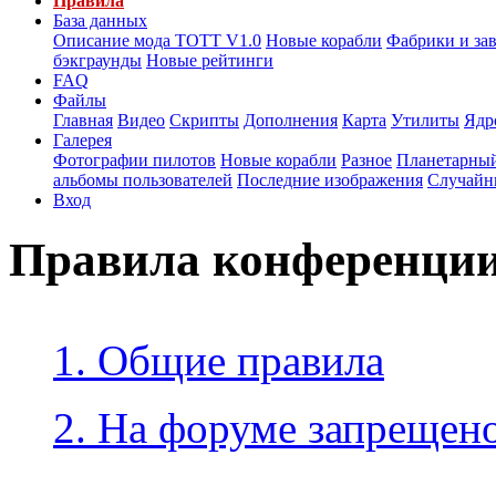
Правила
База данных
Описание мода ТОТТ V1.0
Новые корабли
Фабрики и за
бэкграунды
Новые рейтинги
FAQ
Файлы
Главная
Видео
Скрипты
Дополнения
Карта
Утилиты
Ядр
Галерея
Фотографии пилотов
Новые корабли
Разное
Планетарный
альбомы пользователей
Последние изображения
Случайн
Вход
Правила конференци
1. Общие правила
2. На форуме запрещено