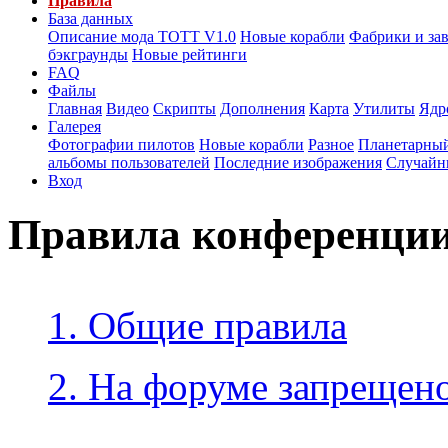
Правила
База данных
Описание мода ТОТТ V1.0
Новые корабли
Фабрики и за
бэкграунды
Новые рейтинги
FAQ
Файлы
Главная
Видео
Скрипты
Дополнения
Карта
Утилиты
Ядр
Галерея
Фотографии пилотов
Новые корабли
Разное
Планетарный
альбомы пользователей
Последние изображения
Случайн
Вход
Правила конференци
1. Общие правила
2. На форуме запрещено