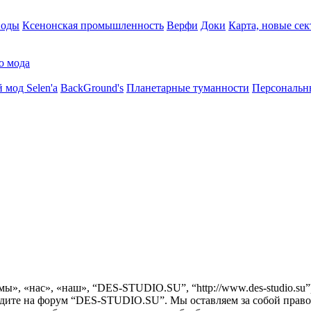
воды
Ксенонская промышленность
Верфи
Доки
Карта, новые сек
о мода
 мод Selen'a
BackGround's
Планетарные туманности
Персональн
ы», «нас», «наш», “DES-STUDIO.SU”, “http://www.des-studio.su
одите на форум “DES-STUDIO.SU”. Мы оставляем за собой право