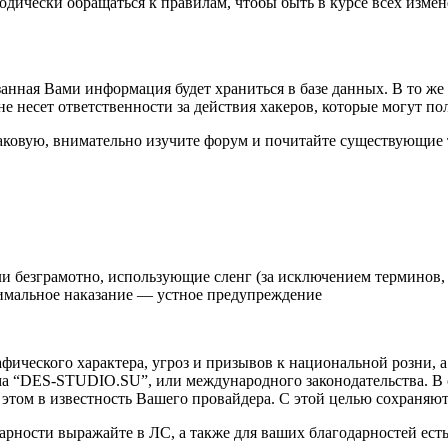
иодически обращаться к правилам, чтобы быть в курсе всех из
казанная Вами информация будет храниться в базе данных. В то ж
 несет ответственности за действия хакеров, которые могут по
ь таковую, внимательно изучите форум и почитайте существующие 
ли безграмотно, использующие сленг (за исключением терминов,
нимальное наказание — устное предупреждение
афического характера, угроз и призывов к национальной розни,
рума “DES-STUDIO.SU”, или международного законодательства. 
этом в известность Вашего провайдера. С этой целью сохраняют
арности выражайте в ЛС, а также для ваших благодарностей ест