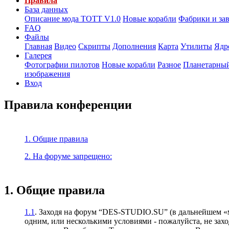
Правила
База данных
Описание мода ТОТТ V1.0
Новые корабли
Фабрики и за
FAQ
Файлы
Главная
Видео
Скрипты
Дополнения
Карта
Утилиты
Ядр
Галерея
Фотографии пилотов
Новые корабли
Разное
Планетарный
изображения
Вход
Правила конференции
1. Общие правила
2. На форуме запрещено:
1. Общие правила
1.1
. Заходя на форум “DES-STUDIO.SU” (в дальнейшем «м
одним, или несколькими условиями - пожалуйста, не зах