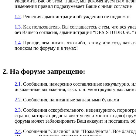
уведомить Вас об этом. Также, мы рекомендуем Вам пер
изменения правил подразумевает Ваше с ними согласие
1.2
. Решения администрации обсуждению не подлежат
1.3
. Как пользователь, Вы соглашаетесь с тем, что вся у
без Вашего согласия, администрация “DES-STUDIO.SU” не
1.4
. Прежде, чем писать, что либо, в тему, или создават
поиском по форуму и в темах!
2. На форуме запрещено:
2.1
. Сообщения, намеренно составленные некультурно, и
искаженные выражения, язык т. н. «контркультуры»: ми
2.2
. Сообщения, написанные заглавными буквами
2.3
. Сообщения оскорбительного, нецензурного, порногр
страны, которая предоставляет услуги хостинга для фо
форума может заблокировать Ваш аккаунт и поставить об 
2.4
. Сообщения "Спасибо" или "Пожалуйста". Все благод