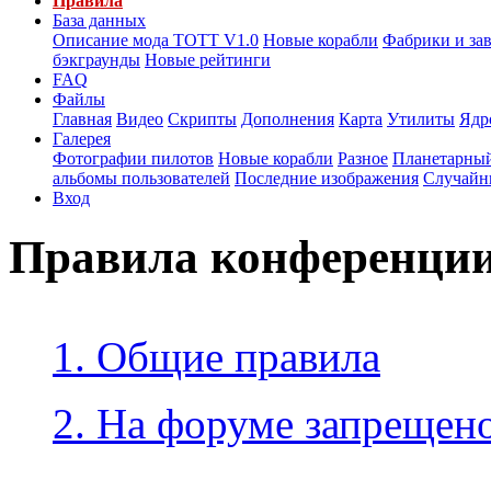
Правила
База данных
Описание мода ТОТТ V1.0
Новые корабли
Фабрики и за
бэкграунды
Новые рейтинги
FAQ
Файлы
Главная
Видео
Скрипты
Дополнения
Карта
Утилиты
Ядр
Галерея
Фотографии пилотов
Новые корабли
Разное
Планетарный
альбомы пользователей
Последние изображения
Случайн
Вход
Правила конференци
1. Общие правила
2. На форуме запрещено