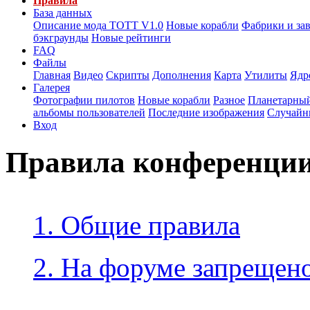
Правила
База данных
Описание мода ТОТТ V1.0
Новые корабли
Фабрики и за
бэкграунды
Новые рейтинги
FAQ
Файлы
Главная
Видео
Скрипты
Дополнения
Карта
Утилиты
Ядр
Галерея
Фотографии пилотов
Новые корабли
Разное
Планетарный
альбомы пользователей
Последние изображения
Случайн
Вход
Правила конференци
1. Общие правила
2. На форуме запрещено