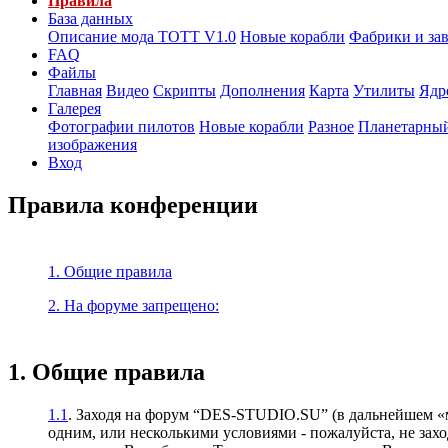
Правила
База данных
Описание мода ТОТТ V1.0
Новые корабли
Фабрики и за
FAQ
Файлы
Главная
Видео
Скрипты
Дополнения
Карта
Утилиты
Ядр
Галерея
Фотографии пилотов
Новые корабли
Разное
Планетарный
изображения
Вход
Правила конференции
1. Общие правила
2. На форуме запрещено:
1. Общие правила
1.1
. Заходя на форум “DES-STUDIO.SU” (в дальнейшем «м
одним, или несколькими условиями - пожалуйста, не зах