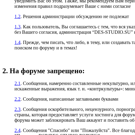
уведомить Вас об этом. Также, мы рекомендуем Вам пер
изменения правил подразумевает Ваше с ними согласие
1.2
. Решения администрации обсуждению не подлежат
1.3
. Как пользователь, Вы соглашаетесь с тем, что вся у
без Вашего согласия, администрация “DES-STUDIO.SU” не
1.4
. Прежде, чем писать, что либо, в тему, или создават
поиском по форуму и в темах!
2. На форуме запрещено:
2.1
. Сообщения, намеренно составленные некультурно, и
искаженные выражения, язык т. н. «контркультуры»: ми
2.2
. Сообщения, написанные заглавными буквами
2.3
. Сообщения оскорбительного, нецензурного, порногр
страны, которая предоставляет услуги хостинга для фо
форума может заблокировать Ваш аккаунт и поставить об 
2.4
. Сообщения "Спасибо" или "Пожалуйста". Все благод