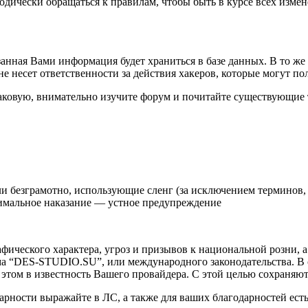
иодически обращаться к правилам, чтобы быть в курсе всех из
казанная Вами информация будет храниться в базе данных. В то ж
 несет ответственности за действия хакеров, которые могут по
ь таковую, внимательно изучите форум и почитайте существующие 
ли безграмотно, использующие сленг (за исключением терминов,
нимальное наказание — устное предупреждение
афического характера, угроз и призывов к национальной розни,
рума “DES-STUDIO.SU”, или международного законодательства. 
этом в известность Вашего провайдера. С этой целью сохраняют
арности выражайте в ЛС, а также для ваших благодарностей ест