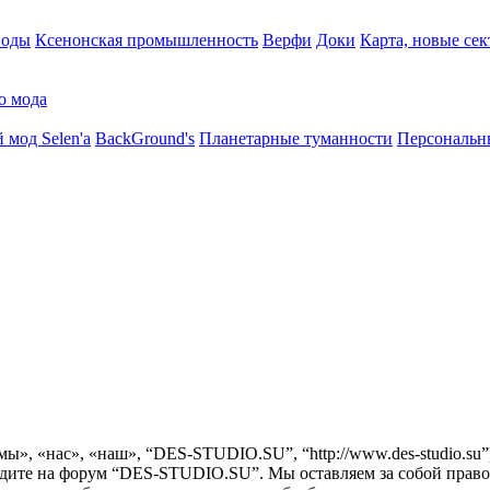
воды
Ксенонская промышленность
Верфи
Доки
Карта, новые сек
о мода
 мод Selen'a
BackGround's
Планетарные туманности
Персональн
ы», «нас», «наш», “DES-STUDIO.SU”, “http://www.des-studio.su
одите на форум “DES-STUDIO.SU”. Мы оставляем за собой право